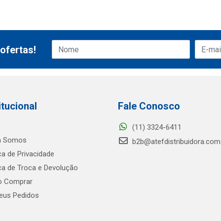
ofertas!
itucional
Fale Conosco
(11) 3324-6411
 Somos
b2b@atefdistribuidora.com
ica de Privacidade
ica de Troca e Devolução
 Comprar
us Pedidos