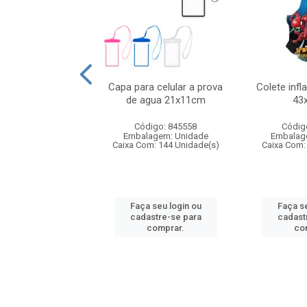
lar inflavel minnie
Capa para celular a prova
Colete infl
56cm
de agua 21x11cm
43
digo: 920157
Código: 845558
Códig
agem: Unidade
Embalagem: Unidade
Embalag
om: 72 Unidade(s)
Caixa Com: 144 Unidade(s)
Caixa Com:
 seu login ou
Faça seu login ou
Faça se
astre-se para
cadastre-se para
cadast
comprar.
comprar.
co