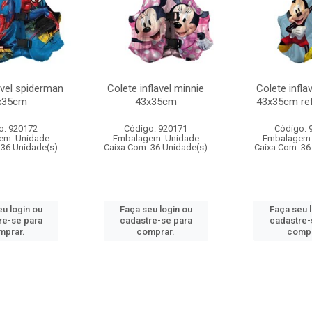
avel spiderman
Colete inflavel minnie
Colete infla
x35cm
43x35cm
43x35cm ref
o: 920172
Código: 920171
Código: 
em: Unidade
Embalagem: Unidade
Embalagem:
 36 Unidade(s)
Caixa Com: 36 Unidade(s)
Caixa Com: 36
u login ou
Faça seu login ou
Faça seu 
re-se para
cadastre-se para
cadastre-
mprar.
comprar.
compr