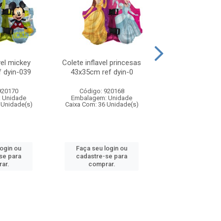
vel mickey
Colete inflavel princesas
Boia circular infl
 dyin-039
43x35cm ref dyin-0
56cm
920170
Código: 920168
Código: 920
 Unidade
Embalagem: Unidade
Embalagem: U
 Unidade(s)
Caixa Com: 36 Unidade(s)
Caixa Com: 72 Un
login ou
Faça seu login ou
Faça seu log
se para
cadastre-se para
cadastre-se 
ar.
comprar.
comprar