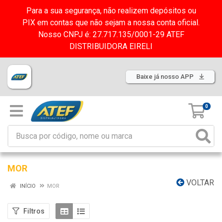
Para a sua segurança, não realizem depósitos ou
PIX em contas que não sejam a nossa conta oficial.
Nosso CNPJ é: 27.717.135/0001-29 ATEF
DISTRIBUIDORA EIRELI
Baixe já nosso APP
0
MOR
VOLTAR
INÍCIO
MOR
Filtros