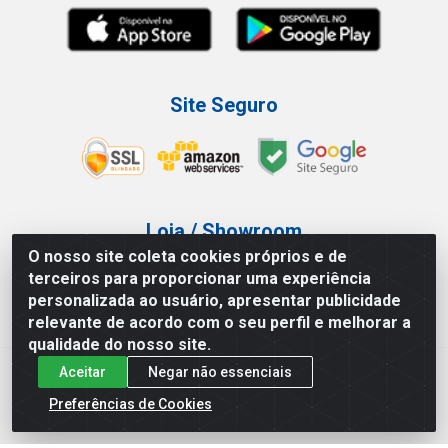
Site Seguro
Loja / Showroom
O nosso site coleta cookies próprios e de
Tel.: (11) 3227-0546
terceiros para proporcionar uma experiência
Av Vautier, 587/597 - Pari - São Paulo/SP
personalizada ao usuário, apresentar publicidade
relevante de acordo com o seu perfil e melhorar a
qualidade do nosso site.
Aceitar
Negar não essenciais
Atef Distribuidora LTDA - Av. Vautier, 585/597 - Pari - São
Paulo/SP - CEP 03.032-000 - CNPJ 27.717.135/0001-29
Preferências de Cookies