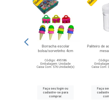
stico n.4 12cm
Borracha escolar
Paliteiro de a
bolsa/sorvetinho 4cm
mesa 
: 940550
Código: 495186
Código
m: Unidade
Embalagem: Unidade
Embalage
24 Unidade(s)
Caixa Com: 576 Unidade(s)
Caixa Com: 
u login ou
Faça seu login ou
Faça seu
e-se para
cadastre-se para
cadastr
prar.
comprar.
com