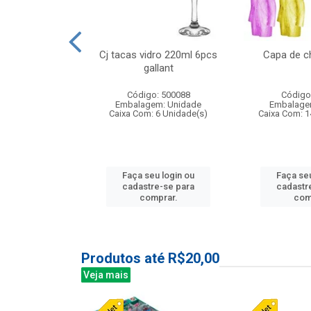
o raso 25,5cm
Cj tacas vidro 220ml 6pcs
Capa de c
e petala
gallant
: 503787
Código: 500088
Código
m: Unidade
Embalagem: Unidade
Embalage
24 Unidade(s)
Caixa Com: 6 Unidade(s)
Caixa Com: 1
u login ou
Faça seu login ou
Faça seu
e-se para
cadastre-se para
cadastr
prar.
comprar.
com
Produtos até R$20,00
Veja mais