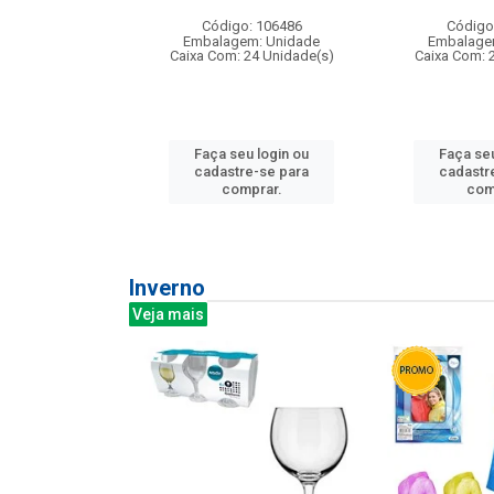
: 275814
Código: 106486
Código
m: Unidade
Embalagem: Unidade
Embalage
240 Unidade(s)
Caixa Com: 24 Unidade(s)
Caixa Com: 
u login ou
Faça seu login ou
Faça seu
e-se para
cadastre-se para
cadastr
prar.
comprar.
com
Inverno
Veja mais