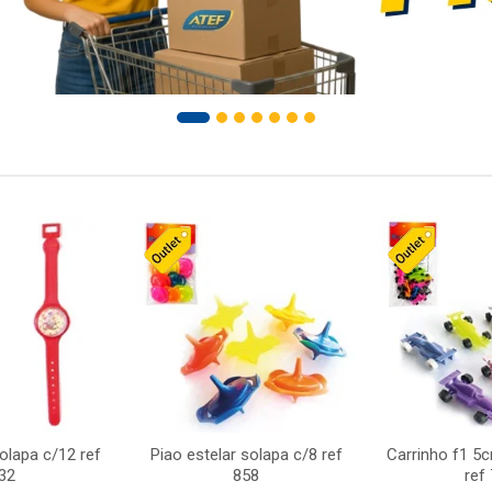
solapa c/12 ref
Piao estelar solapa c/8 ref
Carrinho f1 5
32
858
ref