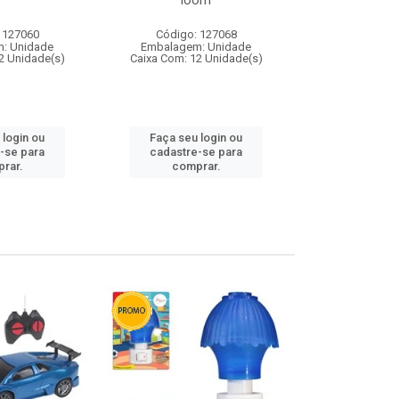
loom
 127060
Código: 127068
Código:
: Unidade
Embalagem: Unidade
Embalagem
2 Unidade(s)
Caixa Com: 12 Unidade(s)
Caixa Com: 1
 login ou
Faça seu login ou
Faça seu 
-se para
cadastre-se para
cadastre
rar.
comprar.
comp