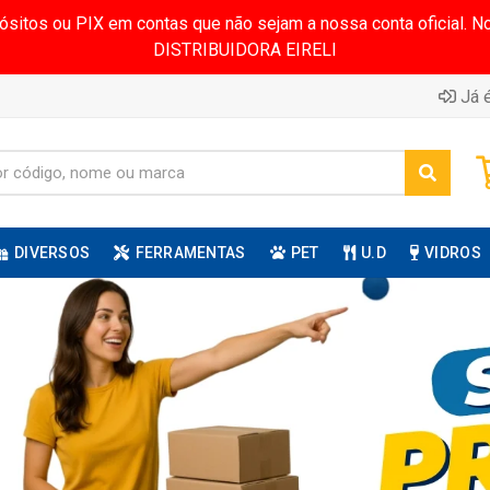
pósitos ou PIX em contas que não sejam a nossa conta oficial.
DISTRIBUIDORA EIRELI
Já é
DIVERSOS
FERRAMENTAS
PET
U.D
VIDROS