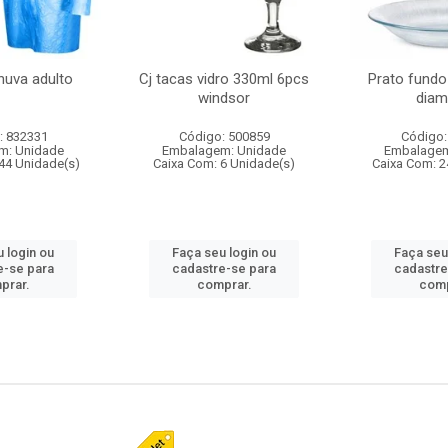
huva adulto
Cj tacas vidro 330ml 6pcs
Prato fundo
windsor
diam
: 832331
Código: 500859
Código:
m: Unidade
Embalagem: Unidade
Embalagem
44 Unidade(s)
Caixa Com: 6 Unidade(s)
Caixa Com: 2
 login ou
Faça seu login ou
Faça seu
e-se para
cadastre-se para
cadastre
prar.
comprar.
comp