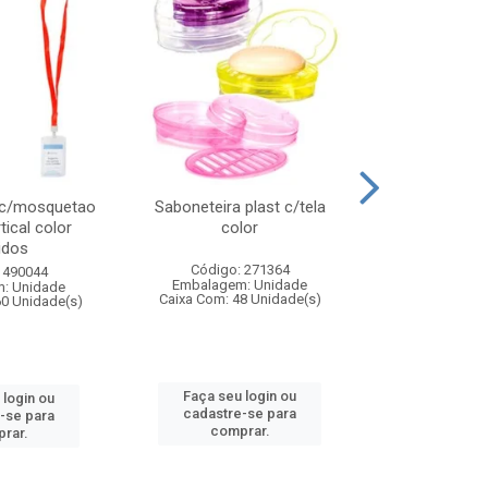
 c/mosquetao
Saboneteira plast c/tela
Prato plas
tical color
color
colo
idos
Código: 271364
Código:
 490044
Embalagem: Unidade
Embalagem
: Unidade
Caixa Com: 48 Unidade(s)
Caixa Com: 4
60 Unidade(s)
Faça seu login ou
Faça seu 
 login ou
cadastre-se para
cadastre
-se para
comprar.
comp
rar.