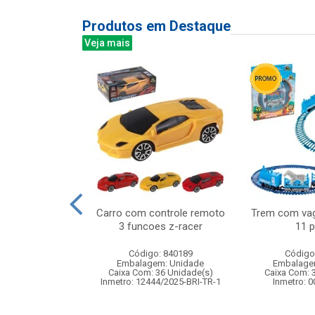
Produtos em Destaque
Veja mais
aranha desce
Carro com controle remoto
Trem com vag
m silicone
3 funcoes z-racer
11 
: 842207
Código: 840189
Código
m: Unidade
Embalagem: Unidade
Embalage
120 Unidade(s)
Caixa Com: 36 Unidade(s)
Caixa Com: 
005527/2020
Inmetro: 12444/2025-BRI-TR-1
Inmetro: 