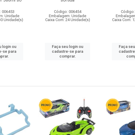
r 380ml so
sortida
: 006453
Código: 006454
Código:
m: Unidade
Embalagem: Unidade
Embalagem
30 Unidade(s)
Caixa Com: 24 Unidade(s)
Caixa Com: 1
 login ou
Faça seu login ou
Faça seu
e-se para
cadastre-se para
cadastre
prar.
comprar.
comp