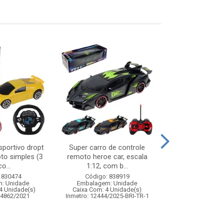
sportivo dropt
Super carro de controle
Balanca dig
to simples (3
remoto heroe car, escala
plas
o...
1:12, com b...
Código:
 830474
Código: 838919
Embalagem
: Unidade
Embalagem: Unidade
Caixa Com: 2
4 Unidade(s)
Caixa Com: 4 Unidade(s)
04862/2021
Inmetro: 12444/2025-BRI-TR-1