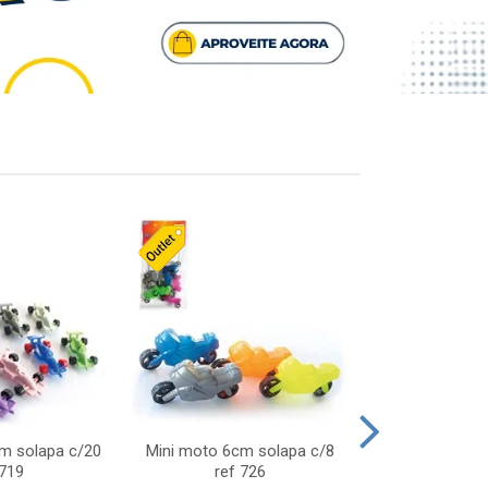
cm solapa c/20
Mini moto 6cm solapa c/8
Giro helice so
 719
ref 726
75