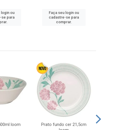
Faça seu 
 login ou
Faça seu login ou
cadastre
-se para
cadastre-se para
comp
rar.
comprar.
 500ml loom
Prato fundo cer 21,5cm
Prato raso c