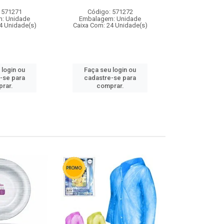
 571271
Código: 571272
Código:
: Unidade
Embalagem: Unidade
Embalagem
4 Unidade(s)
Caixa Com: 24 Unidade(s)
Caixa Com: 4
 login ou
Faça seu login ou
Faça seu 
-se para
cadastre-se para
cadastre
rar.
comprar.
comp