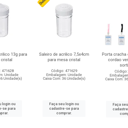
crilico 13g para
Saleiro de acrilico 7,5x4cm
Porta cracha
cristal
para mesa cristal
cordao ver
sort
: 471628
Código: 471629
Código:
m: Unidade
Embalagem: Unidade
Embalagem
36 Unidade(s)
Caixa Com: 36 Unidade(s)
Caixa Com: 3
 login ou
Faça seu login ou
Faça seu
e-se para
cadastre-se para
cadastre
prar.
comprar.
comp