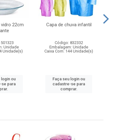
 vidro 22cm
Capa de chuva infantil
Jg prato fun
ante
diam
 501323
Código: 832332
Código:
: Unidade
Embalagem: Unidade
Embalagem
4 Unidade(s)
Caixa Com: 144 Unidade(s)
Caixa Com: 6
 login ou
Faça seu login ou
Faça seu 
-se para
cadastre-se para
cadastre
rar.
comprar.
comp