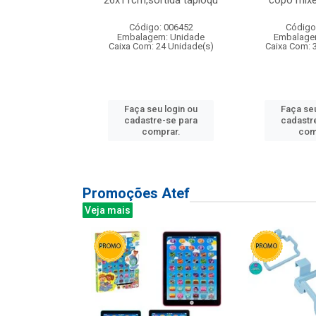
irios
26x11cm,sortida tapioqu
copo mixe
: 135177
Código: 006452
Código
m: Unidade
Embalagem: Unidade
Embalage
12 Unidade(s)
Caixa Com: 24 Unidade(s)
Caixa Com: 
u login ou
Faça seu login ou
Faça seu
e-se para
cadastre-se para
cadastr
prar.
comprar.
com
Promoções Atef
Veja mais