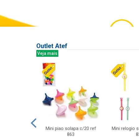
Outlet Atef
Veja mais
last c/div
Mini piao solapa c/20 ref
Mini relogio 
m ursinhos sor
863
8