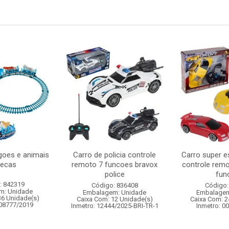
oes e animais
Carro de policia controle
Carro super e
pecas
remoto 7 funcoes bravox
controle remo
police
func
: 842319
Código: 836408
Código:
m: Unidade
Embalagem: Unidade
Embalagem
36 Unidade(s)
Caixa Com: 12 Unidade(s)
Caixa Com: 2
008777/2019
Inmetro: 12444/2025-BRI-TR-1
Inmetro: 0