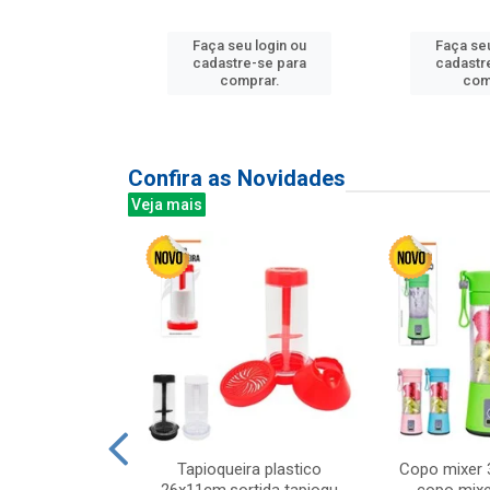
u login ou
Faça seu login ou
Faça seu
e-se para
cadastre-se para
cadastr
prar.
comprar.
com
Confira as Novidades
Veja mais
mesa cer 18cm
Tapioqueira plastico
Copo mixer 