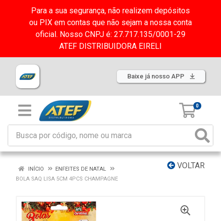
Para a sua segurança, não realizem depósitos
ou PIX em contas que não sejam a nossa conta
oficial. Nosso CNPJ é: 27.717.135/0001-29
ATEF DISTRIBUIDORA EIRELI
Baixe já nosso APP
0
VOLTAR
INÍCIO
ENFEITES DE NATAL
BOLA SAQ LISA 5CM 4PCS CHAMPAGNE