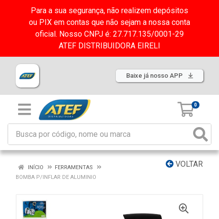
Para a sua segurança, não realizem depósitos
ou PIX em contas que não sejam a nossa conta
oficial. Nosso CNPJ é: 27.717.135/0001-29
ATEF DISTRIBUIDORA EIRELI
Baixe já nosso APP
0
VOLTAR
INÍCIO
FERRAMENTAS
BOMBA P/INFLAR DE ALUMINIO