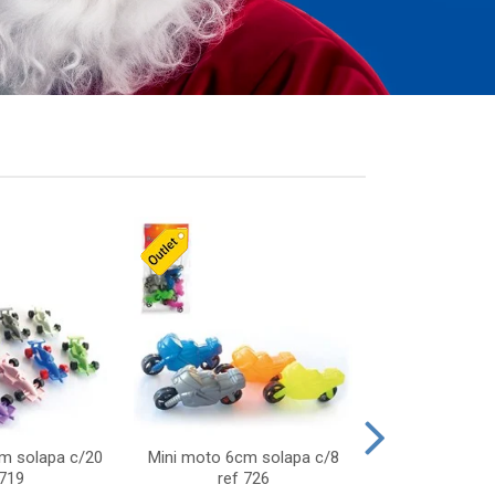
cm solapa c/20
Mini moto 6cm solapa c/8
Giro helice so
 719
ref 726
75