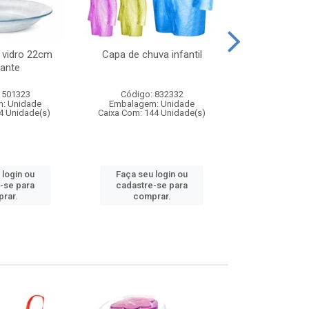
 vidro 22cm
Capa de chuva infantil
Jg prato fun
ante
diam
 501323
Código: 832332
Código:
: Unidade
Embalagem: Unidade
Embalagem
4 Unidade(s)
Caixa Com: 144 Unidade(s)
Caixa Com: 6
 login ou
Faça seu login ou
Faça seu 
-se para
cadastre-se para
cadastre
rar.
comprar.
comp