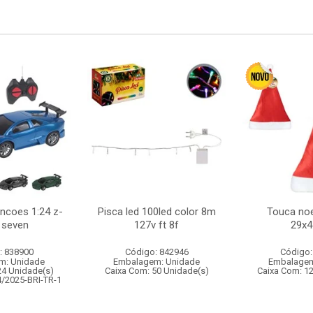
uncoes 1:24 z-
Pisca led 100led color 8m
Touca noe
 seven
127v ft 8f
29x
: 838900
Código: 842946
Código:
m: Unidade
Embalagem: Unidade
Embalagem
24 Unidade(s)
Caixa Com: 50 Unidade(s)
Caixa Com: 1
4/2025-BRI-TR-1