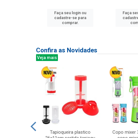
u login ou
Faça seu login ou
Faça seu
e-se para
cadastre-se para
cadastr
prar.
comprar.
com
Confira as Novidades
Veja mais
mesa cer 18cm
Tapioqueira plastico
Copo mixer 