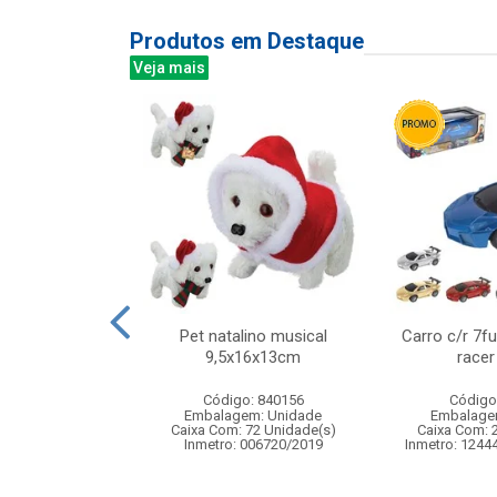
Produtos em Destaque
Veja mais
a 200led color
Pet natalino musical
Carro c/r 7f
27v 8f
9,5x16x13cm
racer
: 841267
Código: 840156
Código
m: Unidade
Embalagem: Unidade
Embalage
36 Unidade(s)
Caixa Com: 72 Unidade(s)
Caixa Com: 
Inmetro: 006720/2019
Inmetro: 1244