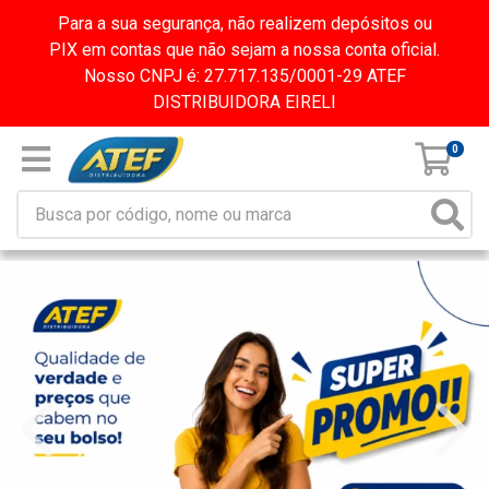
Para a sua segurança, não realizem depósitos ou
PIX em contas que não sejam a nossa conta oficial.
Nosso CNPJ é: 27.717.135/0001-29 ATEF
DISTRIBUIDORA EIRELI
0