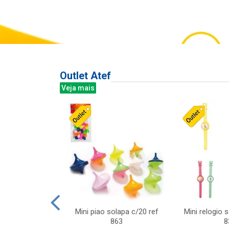
Outlet Atef
Veja mais
last c/div
Mini piao solapa c/20 ref
Mini relogio 
m ursinhos sor
863
8