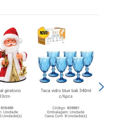
l giratorio
Taca vidro blue bali 340ml
Piao top 
x10cm
c/6pcs
dispa
 838488
Código: 838881
Código:
: Unidade
Embalagem: Unidade
Embalagem
6 Unidade(s)
Caixa Com: 8 Unidade(s)
Caixa Com: 6
Inmetro: 0