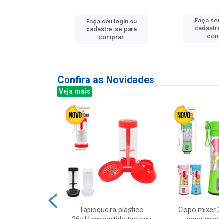
u login ou
Faça seu
Faça seu login ou
e-se para
cadastr
cadastre-se para
prar.
com
comprar.
Confira as Novidades
Veja mais
mesa cer 18cm
Tapioqueira plastico
Copo mixer 