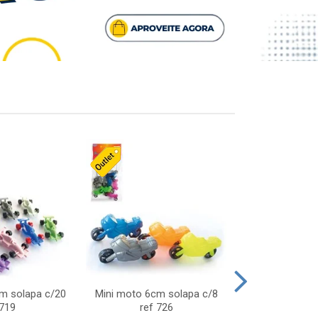
cm solapa c/20
Mini moto 6cm solapa c/8
Giro helice so
 719
ref 726
75