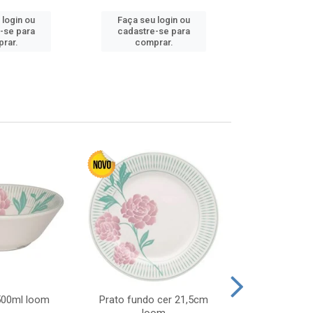
 login ou
Faça seu login ou
Faça seu 
-se para
cadastre-se para
cadastre
rar.
comprar.
comp
 500ml loom
Prato fundo cer 21,5cm
Prato raso c