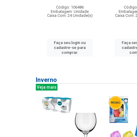
: 275814
Código: 106486
Código
m: Unidade
Embalagem: Unidade
Embalage
240 Unidade(s)
Caixa Com: 24 Unidade(s)
Caixa Com: 
u login ou
Faça seu login ou
Faça seu
e-se para
cadastre-se para
cadastr
prar.
comprar.
com
Inverno
Veja mais