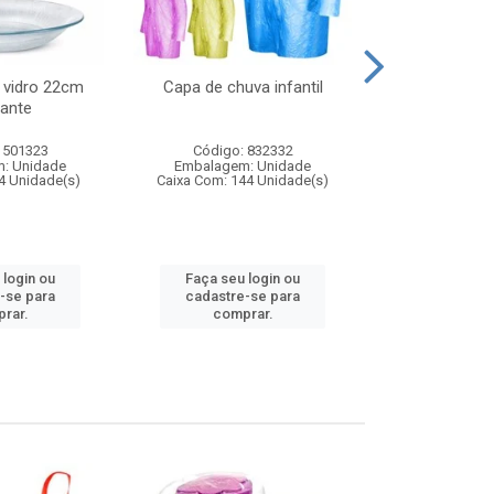
 vidro 22cm
Capa de chuva infantil
Jg prato fun
ante
diam
 501323
Código: 832332
Código:
: Unidade
Embalagem: Unidade
Embalagem
4 Unidade(s)
Caixa Com: 144 Unidade(s)
Caixa Com: 6
 login ou
Faça seu login ou
Faça seu 
-se para
cadastre-se para
cadastre
rar.
comprar.
comp