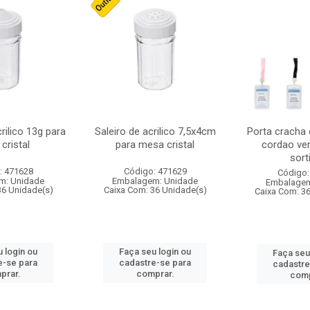
crilico 13g para
Saleiro de acrilico 7,5x4cm
Porta cracha
cristal
para mesa cristal
cordao ver
sort
: 471628
Código: 471629
Código:
m: Unidade
Embalagem: Unidade
Embalagem
36 Unidade(s)
Caixa Com: 36 Unidade(s)
Caixa Com: 3
 login ou
Faça seu login ou
Faça seu
e-se para
cadastre-se para
cadastre
prar.
comprar.
comp