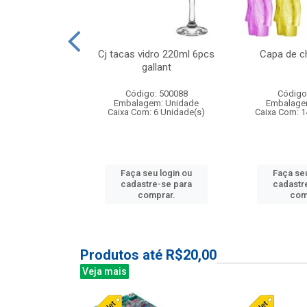
o raso 25,5cm
Cj tacas vidro 220ml 6pcs
Capa de c
e petala
gallant
: 503787
Código: 500088
Código
m: Unidade
Embalagem: Unidade
Embalage
24 Unidade(s)
Caixa Com: 6 Unidade(s)
Caixa Com: 1
u login ou
Faça seu login ou
Faça seu
e-se para
cadastre-se para
cadastr
prar.
comprar.
com
Produtos até R$20,00
Veja mais