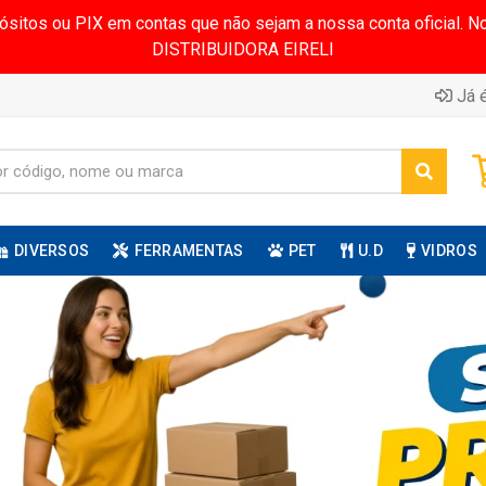
pósitos ou PIX em contas que não sejam a nossa conta oficial.
DISTRIBUIDORA EIRELI
Já é
DIVERSOS
FERRAMENTAS
PET
U.D
VIDROS