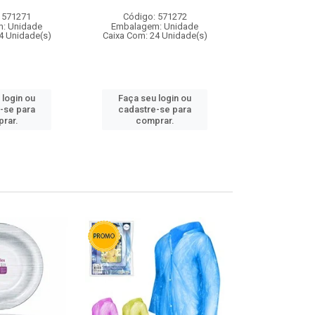
 571271
Código: 571272
Código:
: Unidade
Embalagem: Unidade
Embalagem
4 Unidade(s)
Caixa Com: 24 Unidade(s)
Caixa Com: 4
 login ou
Faça seu login ou
Faça seu 
-se para
cadastre-se para
cadastre
rar.
comprar.
comp