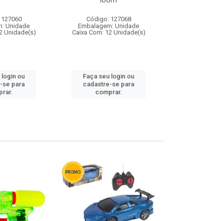
loom
 127060
Código: 127068
Código:
: Unidade
Embalagem: Unidade
Embalagem
2 Unidade(s)
Caixa Com: 12 Unidade(s)
Caixa Com: 1
 login ou
Faça seu login ou
Faça seu 
-se para
cadastre-se para
cadastre
rar.
comprar.
comp