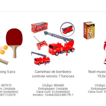
pong 5 pcs
Caminhao de bombeiro
Noel musica
controle remoto 7 funcoes
19,5
: 837375
Código: 836460
Código:
m: Unidade
Embalagem: Unidade
Embalagem
36 Unidade(s)
Caixa Com: 6 Unidade(s)
Caixa Com: 3
006717/2019
Inmetro: 12444/2025-BRI-TR-1