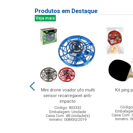
Produtos em Destaque
Veja mais
 100led bco frio
Mini drone voador ufo multi
Kit ping 
m 127v 8f
sensor recarregavel anti-
impacto
: 842934
Código
Código: 833332
m: Unidade
Embalage
Embalagem: Unidade
60 Unidade(s)
Caixa Com: 
Caixa Com: 48 Unidade(s)
Inmetro: 
Inmetro: 008430/2019