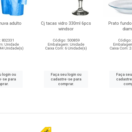
huva adulto
Cj tacas vidro 330ml 6pcs
Prato fundo
windsor
diam
: 832331
Código: 500859
Código:
m: Unidade
Embalagem: Unidade
Embalagem
44 Unidade(s)
Caixa Com: 6 Unidade(s)
Caixa Com: 2
 login ou
Faça seu login ou
Faça seu
e-se para
cadastre-se para
cadastre
prar.
comprar.
comp