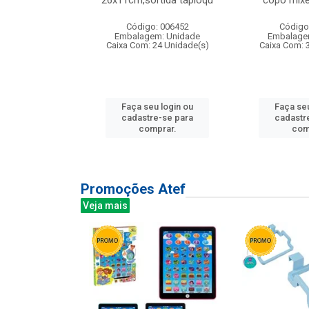
irios
26x11cm,sortida tapioqu
copo mixe
: 135177
Código: 006452
Código
m: Unidade
Embalagem: Unidade
Embalage
12 Unidade(s)
Caixa Com: 24 Unidade(s)
Caixa Com: 
u login ou
Faça seu login ou
Faça seu
e-se para
cadastre-se para
cadastr
prar.
comprar.
com
Promoções Atef
Veja mais