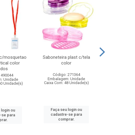
 c/mosquetao
Saboneteira plast c/tela
Prato plas
tical color
color
colo
idos
Código: 271364
Código:
 490044
Embalagem: Unidade
Embalagem
: Unidade
Caixa Com: 48 Unidade(s)
Caixa Com: 4
60 Unidade(s)
Faça seu login ou
Faça seu 
 login ou
cadastre-se para
cadastre
-se para
comprar.
comp
rar.