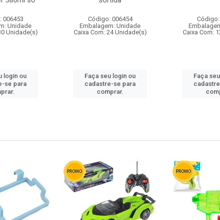
r 380ml so
sortida
: 006453
Código: 006454
Código:
m: Unidade
Embalagem: Unidade
Embalagem
30 Unidade(s)
Caixa Com: 24 Unidade(s)
Caixa Com: 1
 login ou
Faça seu login ou
Faça seu
e-se para
cadastre-se para
cadastre
prar.
comprar.
comp