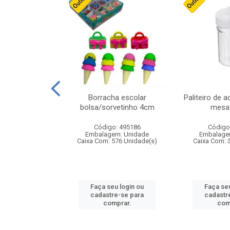
cores sortidas
Borracha escolar
Paliteiro de a
ref 130s
bolsa/sorvetinho 4cm
mesa 
: 826147
Código: 495186
Código
m: Unidade
Embalagem: Unidade
Embalage
160 Unidade(s)
Caixa Com: 576 Unidade(s)
Caixa Com: 
u login ou
Faça seu login ou
Faça seu
e-se para
cadastre-se para
cadastr
prar.
comprar.
com