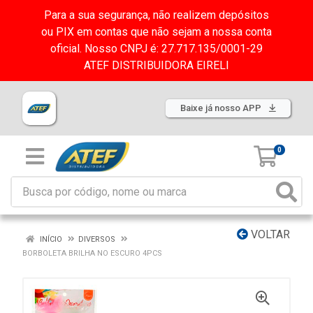
Para a sua segurança, não realizem depósitos
ou PIX em contas que não sejam a nossa conta
oficial. Nosso CNPJ é: 27.717.135/0001-29
ATEF DISTRIBUIDORA EIRELI
Baixe já nosso APP
0
VOLTAR
INÍCIO
DIVERSOS
BORBOLETA BRILHA NO ESCURO 4PCS