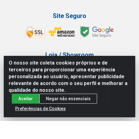
Site Seguro
Loja / Showroom
O nosso site coleta cookies próprios e de
Tel.: (11) 3227-0546
terceiros para proporcionar uma experiência
Av Vautier, 587/597 - Pari - São Paulo/SP
personalizada ao usuário, apresentar publicidade
relevante de acordo com o seu perfil e melhorar a
qualidade do nosso site.
Aceitar
Negar não essenciais
Atef Distribuidora LTDA - Av. Vautier, 585/597 - Pari - São
Paulo/SP - CEP 03.032-000 - CNPJ 27.717.135/0001-29
Preferências de Cookies