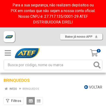
Para a sua segurança, não realizem depósitos ou
PIX em contas que não sejam a nossa conta oficial.
Nosso CNPJ é: 27.717.135/0001-29 ATEF
DISTRIBUIDORA EIRELI
Baixe já nosso APP
0
BRINQUEDOS
VOLTAR
INÍCIO
BRINQUEDOS
Filtros