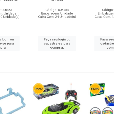
r 380ml so
sortida
: 006453
Código: 006454
Código:
m: Unidade
Embalagem: Unidade
Embalagem
30 Unidade(s)
Caixa Com: 24 Unidade(s)
Caixa Com: 1
 login ou
Faça seu login ou
Faça seu
e-se para
cadastre-se para
cadastre
prar.
comprar.
comp