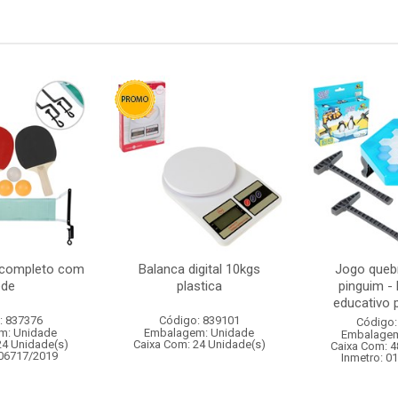
g completo com
Balanca digital 10kgs
Jogo queb
ede
plastica
pinguim -
educativo p
: 837376
Código: 839101
Código:
m: Unidade
Embalagem: Unidade
Embalagem
24 Unidade(s)
Caixa Com: 24 Unidade(s)
Caixa Com: 4
006717/2019
Inmetro: 0