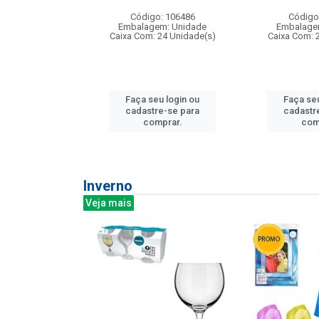
: 275814
Código: 106486
Código
m: Unidade
Embalagem: Unidade
Embalage
240 Unidade(s)
Caixa Com: 24 Unidade(s)
Caixa Com: 
u login ou
Faça seu login ou
Faça seu
e-se para
cadastre-se para
cadastr
prar.
comprar.
com
Inverno
Veja mais