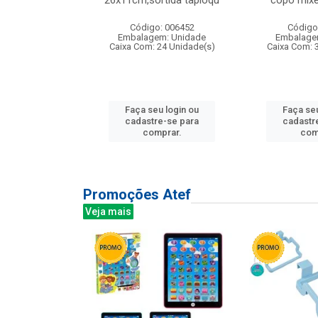
irios
26x11cm,sortida tapioqu
copo mixe
: 135177
Código: 006452
Código
m: Unidade
Embalagem: Unidade
Embalage
12 Unidade(s)
Caixa Com: 24 Unidade(s)
Caixa Com: 
u login ou
Faça seu login ou
Faça seu
e-se para
cadastre-se para
cadastr
prar.
comprar.
com
Promoções Atef
Veja mais