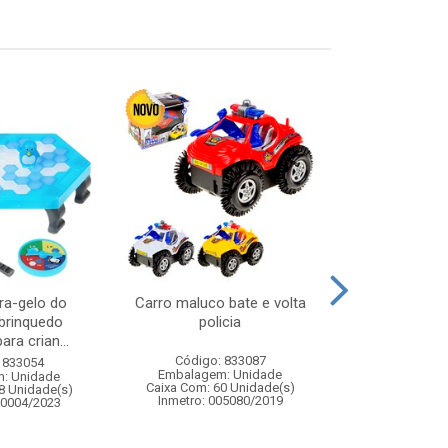
ra-gelo do
Carro maluco bate e volta
Kit frutinhas
 brinquedo
policia
brinquedo 
ara crian...
alimentos
Código: 833087
 833054
Código:
Embalagem: Unidade
: Unidade
Embalagem
Caixa Com: 60 Unidade(s)
8 Unidade(s)
Caixa Com: 3
Inmetro: 005080/2019
10004/2023
Inmetro: 0