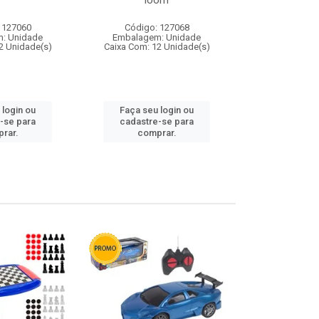
loom
 127060
Código: 127068
Código:
: Unidade
Embalagem: Unidade
Embalagem
2 Unidade(s)
Caixa Com: 12 Unidade(s)
Caixa Com: 1
 login ou
Faça seu login ou
Faça seu 
-se para
cadastre-se para
cadastre
rar.
comprar.
comp