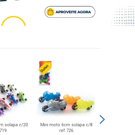
cm solapa c/20
Mini moto 6cm solapa c/8
Giro helice so
 719
ref 726
75