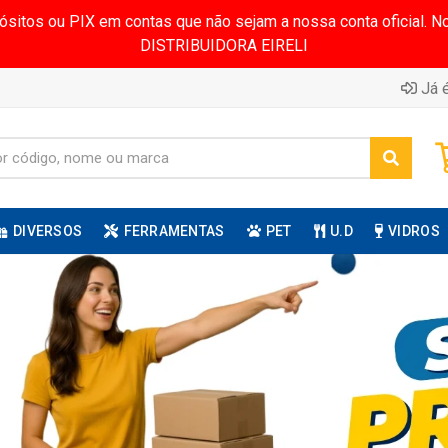
pósitos ou PIX em contas que não sejam a nossa conta oficial.
DISTRIBUIDORA EIRELI
Já é
DIVERSOS
FERRAMENTAS
PET
U.D
VIDROS