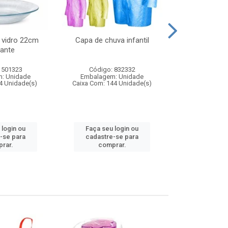
 vidro 22cm
Capa de chuva infantil
Jg prato fun
ante
diam
 501323
Código: 832332
Código:
: Unidade
Embalagem: Unidade
Embalagem
4 Unidade(s)
Caixa Com: 144 Unidade(s)
Caixa Com: 6
 login ou
Faça seu login ou
Faça seu 
-se para
cadastre-se para
cadastre
rar.
comprar.
comp