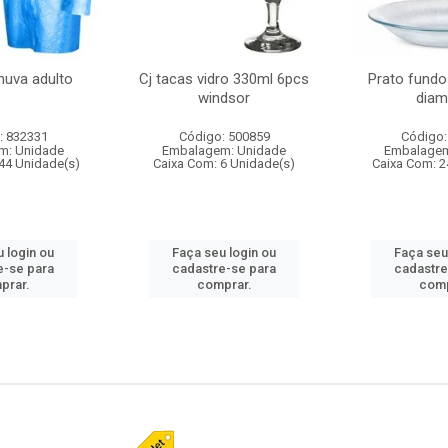
huva adulto
Cj tacas vidro 330ml 6pcs
Prato fundo
windsor
diam
: 832331
Código: 500859
Código:
m: Unidade
Embalagem: Unidade
Embalagem
44 Unidade(s)
Caixa Com: 6 Unidade(s)
Caixa Com: 2
 login ou
Faça seu login ou
Faça seu
e-se para
cadastre-se para
cadastre
prar.
comprar.
comp