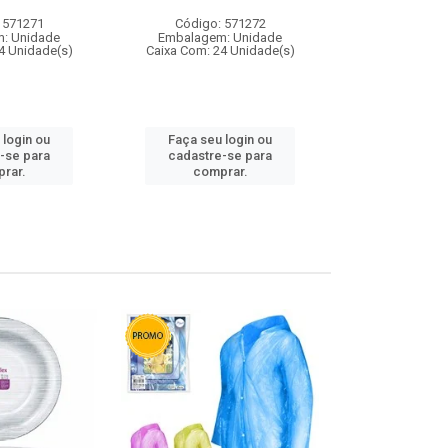
 571271
Código: 571272
Código:
: Unidade
Embalagem: Unidade
Embalagem
4 Unidade(s)
Caixa Com: 24 Unidade(s)
Caixa Com: 4
 login ou
Faça seu login ou
Faça seu 
-se para
cadastre-se para
cadastre
rar.
comprar.
comp