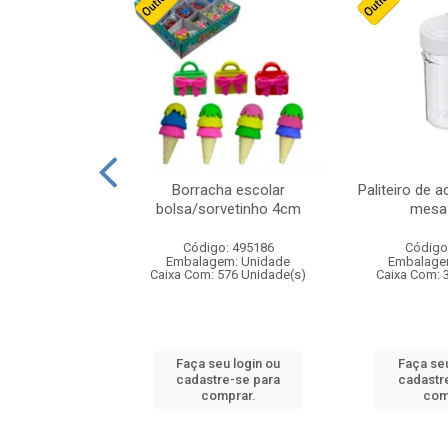
stico n.4 12cm
Borracha escolar
Paliteiro de a
bolsa/sorvetinho 4cm
mesa 
: 940550
Código: 495186
Código
m: Unidade
Embalagem: Unidade
Embalage
24 Unidade(s)
Caixa Com: 576 Unidade(s)
Caixa Com: 
u login ou
Faça seu login ou
Faça seu
e-se para
cadastre-se para
cadastr
prar.
comprar.
com