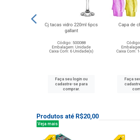
 vidro 23,5cm
Cj tacas vidro 220ml 6pcs
Capa de c
e petala
gallant
: 503788
Código: 500088
Código
m: Unidade
Embalagem: Unidade
Embalage
24 Unidade(s)
Caixa Com: 6 Unidade(s)
Caixa Com: 1
u login ou
Faça seu login ou
Faça seu
e-se para
cadastre-se para
cadastr
prar.
comprar.
com
Produtos até R$20,00
Veja mais