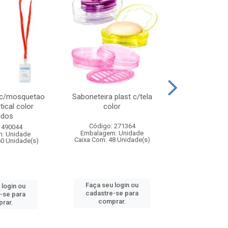
 c/mosquetao
Saboneteira plast c/tela
Prato plas
tical color
color
colo
idos
Código: 271364
Código:
 490044
Embalagem: Unidade
Embalagem
: Unidade
Caixa Com: 48 Unidade(s)
Caixa Com: 4
60 Unidade(s)
Faça seu login ou
Faça seu 
 login ou
cadastre-se para
cadastre
-se para
comprar.
comp
rar.