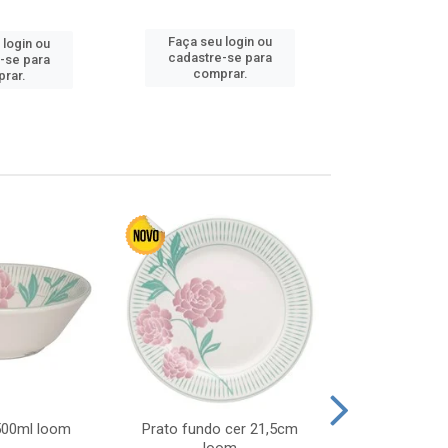
Faça seu login ou
 login ou
Faça seu 
cadastre-se para
-se para
cadastre
comprar.
rar.
comp
 500ml loom
Prato fundo cer 21,5cm
Prato raso c