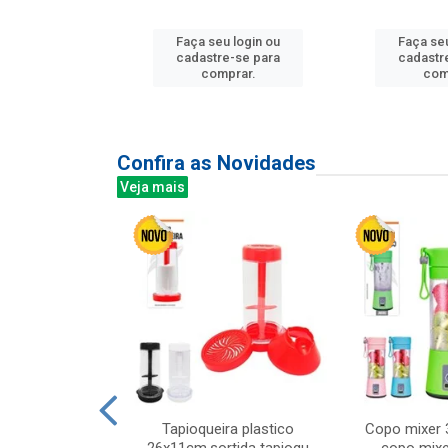
u login ou
Faça seu login ou
Faça seu
e-se para
cadastre-se para
cadastr
prar.
comprar.
com
Confira as Novidades
Veja mais
mesa cer 18cm
Tapioqueira plastico
Copo mixer 