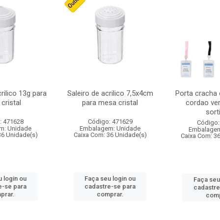
crilico 13g para
Saleiro de acrilico 7,5x4cm
Porta cracha
cristal
para mesa cristal
cordao ver
sort
: 471628
Código: 471629
Código:
m: Unidade
Embalagem: Unidade
Embalagem
36 Unidade(s)
Caixa Com: 36 Unidade(s)
Caixa Com: 3
 login ou
Faça seu login ou
Faça seu
e-se para
cadastre-se para
cadastre
prar.
comprar.
comp