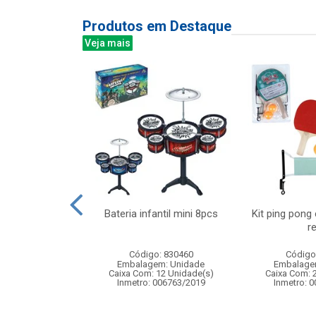
Produtos em Destaque
Veja mais
 niveis 300l
Bateria infantil mini 8pcs
Kit ping pon
x25cm
r
: 831942
Código: 830460
Código
m: Unidade
Embalagem: Unidade
Embalage
 6 Unidade(s)
Caixa Com: 12 Unidade(s)
Caixa Com: 
007345/2018
Inmetro: 006763/2019
Inmetro: 