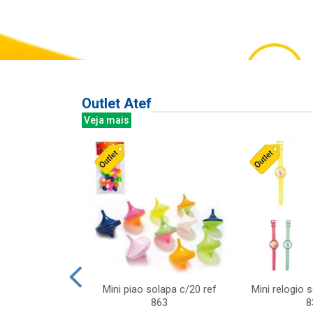
Outlet Atef
Veja mais
last c/div
Mini piao solapa c/20 ref
Mini relogio 
m ursinhos sor
863
8