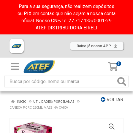
Para a sua segurança, não realizem depósitos
ou PIX em contas que não sejam a nossa conta
oficial. Nosso CNPJ é: 27.717.135/0001-29
ATEF DISTRIBUIDORA EIRELI
Baixe já nosso APP
0
VOLTAR
INÍCIO
UTILIDADES/PORCELANAS
CANECA PORC 250ML MAES NA CAIXA