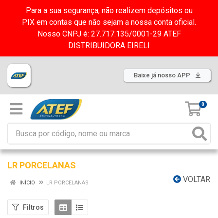
Para a sua segurança, não realizem depósitos ou
PIX em contas que não sejam a nossa conta oficial.
Nosso CNPJ é: 27.717.135/0001-29 ATEF
DISTRIBUIDORA EIRELI
Baixe já nosso APP
0
LR PORCELANAS
VOLTAR
INÍCIO
LR PORCELANAS
Filtros