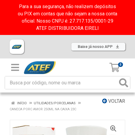
Para a sua segurança, não realizem depósitos
ou PIX em contas que não sejam a nossa conta
oficial. Nosso CNPJ é: 27.717.135/0001-29
ATEF DISTRIBUIDORA EIRELI
Baixe já nosso APP
0
VOLTAR
INÍCIO
UTILIDADES/PORCELANAS
CANECA PORC AMOR 250ML NA CAIXA 23C