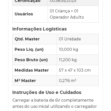
Certificação
003835/2025
01 Criança + 01
Usuários
Operador Adulto
Informações Logísticas
Qtd. Master
01 Unidade
Peso Líq. (un)
10,000 kg
Peso Bruto (un)
11,200 kg
Medidas Master
57 x 47 x 103 cm
M³ Master
0,276 m³
Instruções de Uso e Cuidados
Carregar a bateria de 6V completamente
antes do uso inicial utilizando o carregador