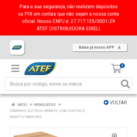
Para a sua segurança, não realizem depósitos
ou PIX em contas que não sejam a nossa conta
oficial. Nosso CNPJ é: 27.717.135/0001-29
ATEF DISTRIBUIDORA EIRELI
Baixe já nosso APP
0
VOLTAR
INÍCIO
BRINQUEDOS
CARRINHO ELETRICO INFANTIL COM CONTROLE
REMOTO PARA PAIS