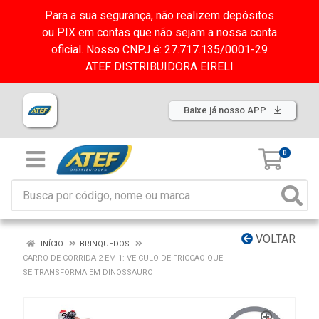
Para a sua segurança, não realizem depósitos
ou PIX em contas que não sejam a nossa conta
oficial. Nosso CNPJ é: 27.717.135/0001-29
ATEF DISTRIBUIDORA EIRELI
Baixe já nosso APP
0
VOLTAR
INÍCIO
BRINQUEDOS
CARRO DE CORRIDA 2 EM 1: VEICULO DE FRICCAO QUE
SE TRANSFORMA EM DINOSSAURO