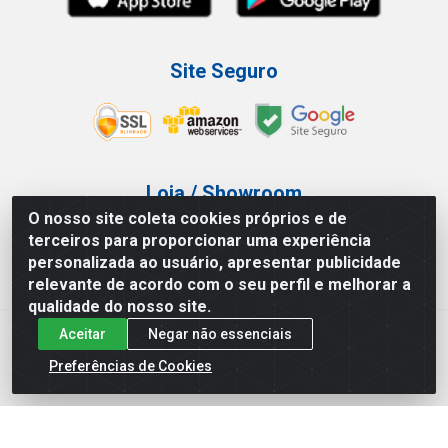
Site Seguro
Loja / Showroom
O nosso site coleta cookies próprios e de
Tel.: (11) 3227-0546
terceiros para proporcionar uma experiência
Av Vautier, 587/597 - Pari - São Paulo/SP
personalizada ao usuário, apresentar publicidade
relevante de acordo com o seu perfil e melhorar a
qualidade do nosso site.
Aceitar
Negar não essenciais
Atef Distribuidora LTDA - Av. Vautier, 585/597 - Pari - São
Paulo/SP - CEP 03.032-000 - CNPJ 27.717.135/0001-29
Preferências de Cookies