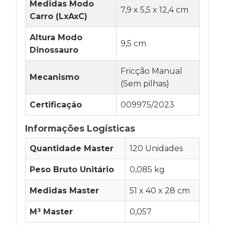
Medidas Modo
7,9 x 5,5 x 12,4 cm
Carro (LxAxC)
Altura Modo
9,5 cm
Dinossauro
Fricção Manual
Mecanismo
(Sem pilhas)
Certificação
009975/2023
Informações Logísticas
Quantidade Master
120 Unidades
Peso Bruto Unitário
0,085 kg
Medidas Master
51 x 40 x 28 cm
M³ Master
0,057