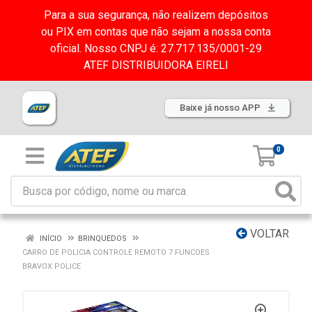
Para a sua segurança, não realizem depósitos
ou PIX em contas que não sejam a nossa conta
oficial. Nosso CNPJ é: 27.717.135/0001-29
ATEF DISTRIBUIDORA EIRELI
Baixe já nosso APP
0
VOLTAR
INÍCIO
BRINQUEDOS
CARRO DE POLICIA CONTROLE REMOTO 7 FUNCOES
BRAVOX POLICE