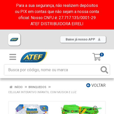
Para a sua segurança, não realizem depósitos
ou PIX em contas que não sejam a nossa conta
oficial. Nosso CNPJ é: 27.717.135/0001-29
ATEF DISTRIBUIDORA EIRELI
Baixe já nosso APP
0
VOLTAR
INÍCIO
BRINQUEDOS
CELULAR INTERATIVO INFANTIL COM MUSICA E LUZ