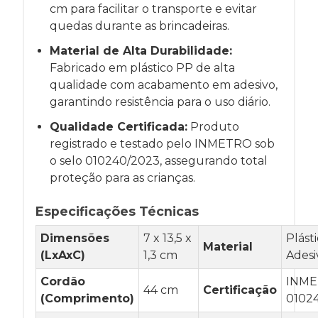
cm para facilitar o transporte e evitar
quedas durante as brincadeiras.
Material de Alta Durabilidade:
Fabricado em plástico PP de alta
qualidade com acabamento em adesivo,
garantindo resistência para o uso diário.
Qualidade Certificada:
Produto
registrado e testado pelo INMETRO sob
o selo 010240/2023, assegurando total
proteção para as crianças.
Especificações Técnicas
Dimensões
7 x 13,5 x
Plást
Material
(LxAxC)
1,3 cm
Adesi
Cordão
INM
44 cm
Certificação
(Comprimento)
0102