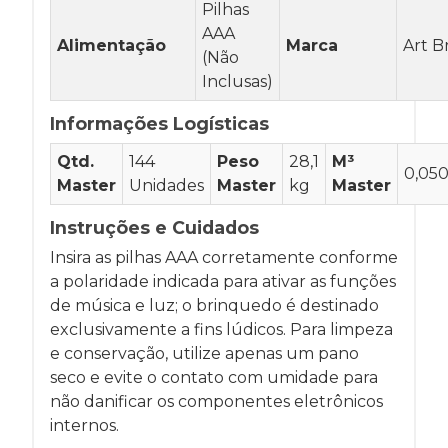
Pilhas
AAA
Alimentação
Marca
Art B
(Não
Inclusas)
Informações Logísticas
Qtd.
144
Peso
28,1
M³
0,05
Master
Unidades
Master
kg
Master
Instruções e Cuidados
Insira as pilhas AAA corretamente conforme
a polaridade indicada para ativar as funções
de música e luz; o brinquedo é destinado
exclusivamente a fins lúdicos. Para limpeza
e conservação, utilize apenas um pano
seco e evite o contato com umidade para
não danificar os componentes eletrônicos
internos.