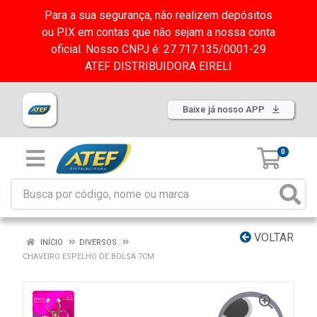
Para a sua segurança, não realizem depósitos
ou PIX em contas que não sejam a nossa conta
oficial. Nosso CNPJ é: 27.717.135/0001-29
ATEF DISTRIBUIDORA EIRELI
Baixe já nosso APP
0
VOLTAR
INÍCIO
DIVERSOS
CHAVEIRO ESPELHO DE BOLSA 7CM