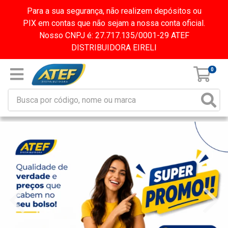
Para a sua segurança, não realizem depósitos ou
PIX em contas que não sejam a nossa conta oficial.
Nosso CNPJ é: 27.717.135/0001-29 ATEF
DISTRIBUIDORA EIRELI
0