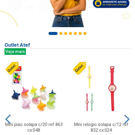
Outlet Atef
Veja mais
Mini piao solapa c/20 ref 863
Mini relogio solapa c/12 ref
cx:048
832 cx:024