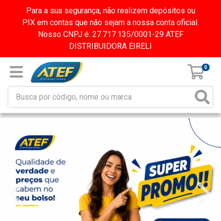
Para a sua segurança, não realizem depósitos ou
PIX em contas que não sejam a nossa conta oficial.
Nosso CNPJ é: 27.717.135/0001-29 ATEF
DISTRIBUIDORA EIRELI
0