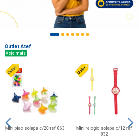
Outlet Atef
Veja mais
Mini piao solapa c/20 ref 863
Mini relogio solapa c/12 ref
832