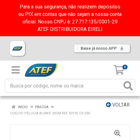
Para a sua segurança, não realizem depósitos
ou PIX em contas que não sejam a nossa conta
oficial. Nosso CNPJ é: 27.717.135/0001-29
ATEF DISTRIBUIDORA EIRELI
Baixe já nosso APP
0
VOLTAR
INÍCIO
PASCOA
COELHO PELUCIA BLINKE 20CM REF 50195 CX:030