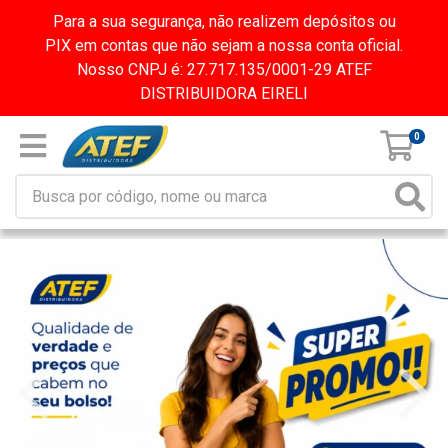
Para a sua segurança, não realizem depósitos ou
PIX em contas que não sejam a nossa conta oficial.
Nosso CNPJ é: 27.717.135/0001-29 ATEF
DISTRIBUIDORA EIRELI
0