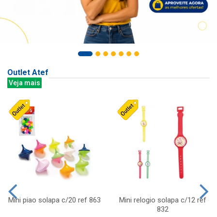
Outlet Atef
Veja mais
Mini piao solapa c/20 ref 863
Mini relogio solapa c/12 ref
832