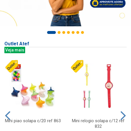
Outlet Atef
Veja mais
Mini piao solapa c/20 ref 863
Mini relogio solapa c/12 ref
832