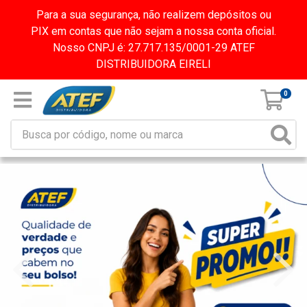
Para a sua segurança, não realizem depósitos ou
PIX em contas que não sejam a nossa conta oficial.
Nosso CNPJ é: 27.717.135/0001-29 ATEF
DISTRIBUIDORA EIRELI
0