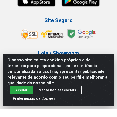
Site Seguro
Loja / Showroom
O nosso site coleta cookies próprios e de
Tel.: (11) 3227-0546
terceiros para proporcionar uma experiência
Av Vautier, 587/597 - Pari - São Paulo/SP
personalizada ao usuário, apresentar publicidade
relevante de acordo com o seu perfil e melhorar a
qualidade do nosso site.
Aceitar
Negar não essenciais
Atef Distribuidora LTDA - Av. Vautier, 585/597 - Pari - São
Paulo/SP - CEP 03.032-000 - CNPJ 27.717.135/0001-29
Preferências de Cookies