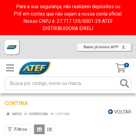
Para a sua segurança, não realizem depósitos ou
PIX em contas que não sejam a nossa conta oficial.
Nosso CNPJ é: 27.717.135/0001-29 ATEF
DISTRIBUIDORA EIRELI
Baixe já nosso APP
0
CORTINA
VOLTAR
INÍCIO
CONFECCAO
CORTINA
Filtros