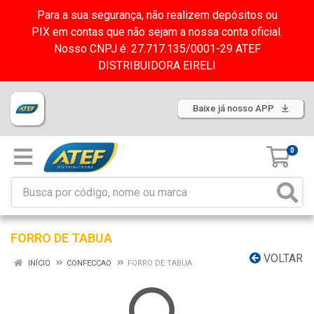
Para a sua segurança, não realizem depósitos ou
PIX em contas que não sejam a nossa conta oficial.
Nosso CNPJ é: 27.717.135/0001-29 ATEF
DISTRIBUIDORA EIRELI
Baixe já nosso APP
0
FORRO DE TABUA
VOLTAR
INÍCIO
CONFECCAO
FORRO DE TABUA