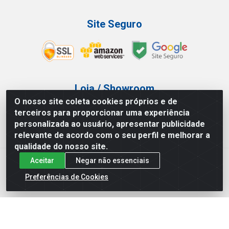
Site Seguro
Loja / Showroom
O nosso site coleta cookies próprios e de
Tel.: (11) 3227-0546
terceiros para proporcionar uma experiência
Av Vautier, 587/597 - Pari - São Paulo/SP
personalizada ao usuário, apresentar publicidade
relevante de acordo com o seu perfil e melhorar a
qualidade do nosso site.
Aceitar
Negar não essenciais
Atef Distribuidora LTDA - Av. Vautier, 585/597 - Pari - São
Paulo/SP - CEP 03.032-000 - CNPJ 27.717.135/0001-29
Preferências de Cookies