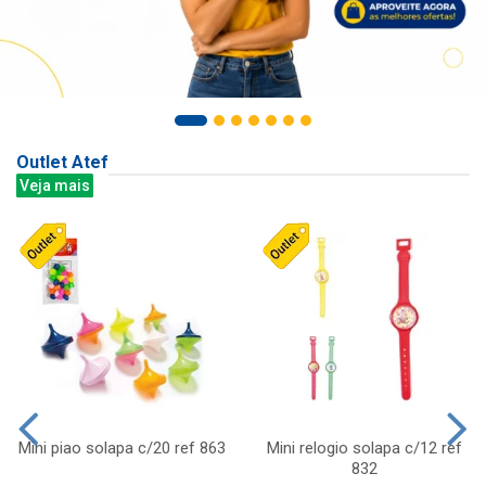
Outlet Atef
Veja mais
Mini piao solapa c/20 ref 863
Mini relogio solapa c/12 ref
832