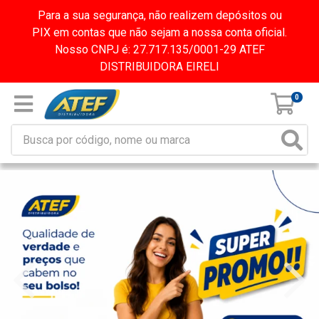
Para a sua segurança, não realizem depósitos ou
PIX em contas que não sejam a nossa conta oficial.
Nosso CNPJ é: 27.717.135/0001-29 ATEF
DISTRIBUIDORA EIRELI
0