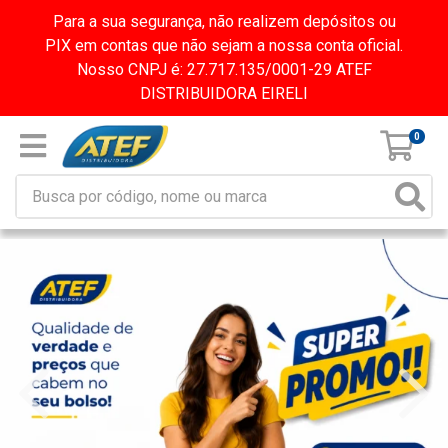
Para a sua segurança, não realizem depósitos ou
PIX em contas que não sejam a nossa conta oficial.
Nosso CNPJ é: 27.717.135/0001-29 ATEF
DISTRIBUIDORA EIRELI
0