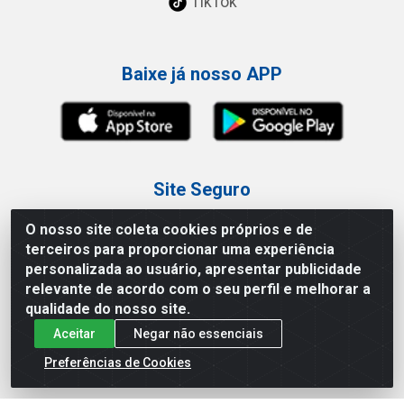
TikTok
Baixe já nosso APP
Site Seguro
O nosso site coleta cookies próprios e de
terceiros para proporcionar uma experiência
personalizada ao usuário, apresentar publicidade
relevante de acordo com o seu perfil e melhorar a
Loja / Showroom
qualidade do nosso site.
Aceitar
Negar não essenciais
Tel.: (11) 3227-0546
Av Vautier, 587/597 - Pari - São Paulo/SP
Preferências de Cookies