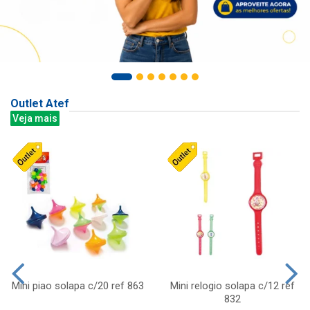
Outlet Atef
Veja mais
Mini piao solapa c/20 ref 863
Mini relogio solapa c/12 ref
832