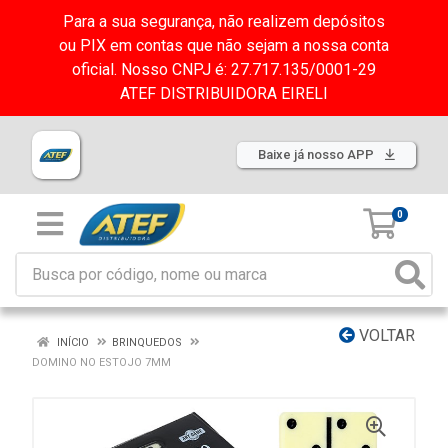
Para a sua segurança, não realizem depósitos
ou PIX em contas que não sejam a nossa conta
oficial. Nosso CNPJ é: 27.717.135/0001-29
ATEF DISTRIBUIDORA EIRELI
Baixe já nosso APP
0
VOLTAR
INÍCIO
BRINQUEDOS
DOMINO NO ESTOJO 7MM