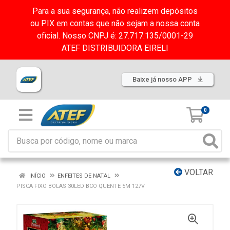
Para a sua segurança, não realizem depósitos
ou PIX em contas que não sejam a nossa conta
oficial. Nosso CNPJ é: 27.717.135/0001-29
ATEF DISTRIBUIDORA EIRELI
Baixe já nosso APP
0
VOLTAR
INÍCIO
ENFEITES DE NATAL
PISCA FIXO BOLAS 30LED BCO QUENTE 5M 127V