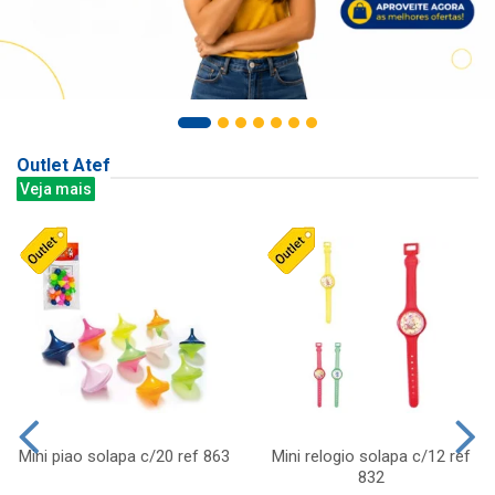
Outlet Atef
Veja mais
Mini piao solapa c/20 ref 863
Mini relogio solapa c/12 ref
832