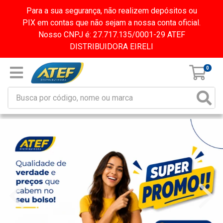
Para a sua segurança, não realizem depósitos ou
PIX em contas que não sejam a nossa conta oficial.
Nosso CNPJ é: 27.717.135/0001-29 ATEF
DISTRIBUIDORA EIRELI
0