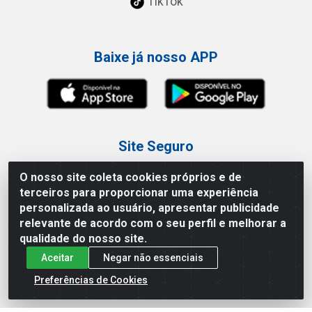
TikTok
Baixe já nosso APP
Site Seguro
O nosso site coleta cookies próprios e de
terceiros para proporcionar uma experiência
personalizada ao usuário, apresentar publicidade
relevante de acordo com o seu perfil e melhorar a
Loja / Showroom
qualidade do nosso site.
Aceitar
Negar não essenciais
Tel.: (11) 3227-0546
Av Vautier, 587/597 - Pari - São Paulo/SP
Preferências de Cookies