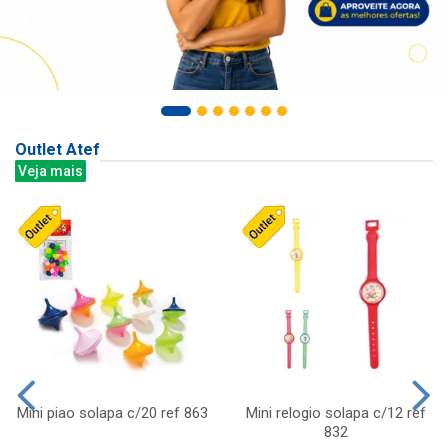
Outlet Atef
Veja mais
Mini piao solapa c/20 ref 863
Mini relogio solapa c/12 ref
832