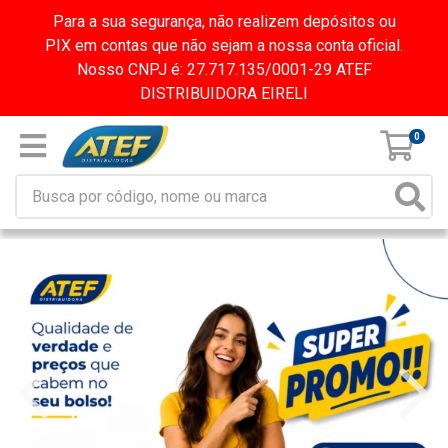
Para a sua segurança, não realizem depósitos ou
PIX em contas que não sejam a nossa conta oficial.
Nosso CNPJ é: 27.717.135/0001-29 ATEF
DISTRIBUIDORA EIRELI
0