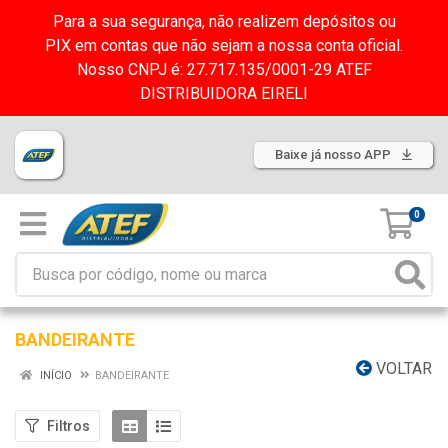
Para a sua segurança, não realizem depósitos ou
PIX em contas que não sejam a nossa conta oficial.
Nosso CNPJ é: 27.717.135/0001-29 ATEF
DISTRIBUIDORA EIRELI
Baixe já nosso APP
0
BANDEIRANTE
VOLTAR
INÍCIO
BANDEIRANTE
Filtros