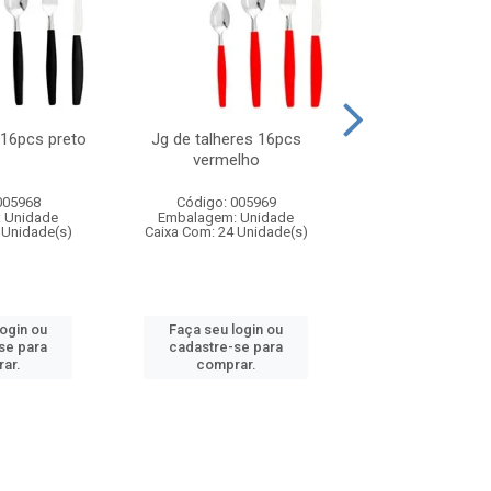
 16pcs preto
Jg de talheres 16pcs
Tapioqueira pl
vermelho
26x11cm,sortida
005968
Código: 005969
Código: 006
 Unidade
Embalagem: Unidade
Embalagem: U
 Unidade(s)
Caixa Com: 24 Unidade(s)
Caixa Com: 24 Un
login ou
Faça seu login ou
Faça seu log
se para
cadastre-se para
cadastre-se 
ar.
comprar.
comprar