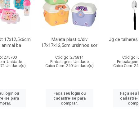
st 17x12,5x6cm
Maleta plast c/div
Jg de talheres
r animal ba
17x17x12,5cm ursinhos sor
o: 275700
Código: 275814
Código: 
em: Unidade
Embalagem: Unidade
Embalagem:
 72 Unidade(s)
Caixa Com: 240 Unidade(s)
Caixa Com: 24
u login ou
Faça seu login ou
Faça seu 
re-se para
cadastre-se para
cadastre-
mprar.
comprar.
compr