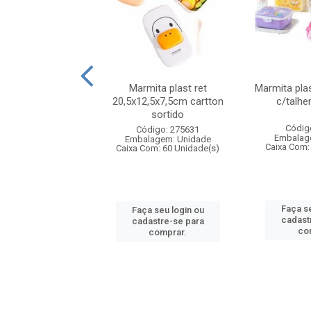
ueira plastico
Marmita plast ret
Marmita pla
,sortida tapioqu
20,5x12,5x7,5cm cartton
c/talhe
sortido
digo: 006452
Códig
Código: 275631
agem: Unidade
Embalag
Embalagem: Unidade
om: 24 Unidade(s)
Caixa Com:
Caixa Com: 60 Unidade(s)
 seu login ou
Faça se
Faça seu login ou
astre-se para
cadast
cadastre-se para
comprar.
co
comprar.