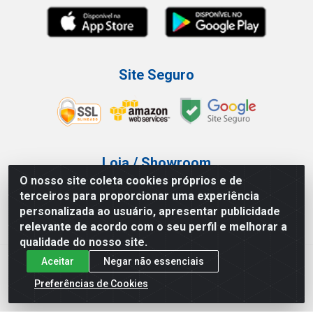
Site Seguro
Loja / Showroom
O nosso site coleta cookies próprios e de
Tel.: (11) 3227-0546
terceiros para proporcionar uma experiência
Av Vautier, 587/597 - Pari - São Paulo/SP
personalizada ao usuário, apresentar publicidade
relevante de acordo com o seu perfil e melhorar a
qualidade do nosso site.
Aceitar
Negar não essenciais
Atef Distribuidora LTDA - Av. Vautier, 585/597 - Pari - São
Paulo/SP - CEP 03.032-000 - CNPJ 27.717.135/0001-29
Preferências de Cookies