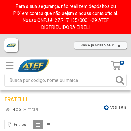
Para a sua segurança, não realizem depósitos ou
PIX em contas que não sejam a nossa conta oficial.
Nosso CNPJ é: 27.717.135/0001-29 ATEF
DISTRIBUIDORA EIRELI
Baixe já nosso APP
0
FRATELLI
VOLTAR
INÍCIO
FRATELLI
Filtros