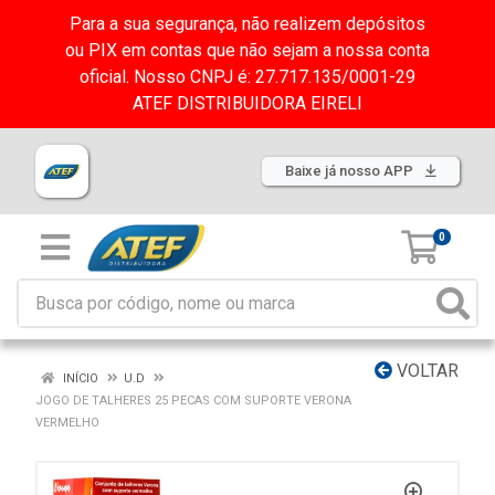
Para a sua segurança, não realizem depósitos
ou PIX em contas que não sejam a nossa conta
oficial. Nosso CNPJ é: 27.717.135/0001-29
ATEF DISTRIBUIDORA EIRELI
Baixe já nosso APP
0
VOLTAR
INÍCIO
U.D
JOGO DE TALHERES 25 PECAS COM SUPORTE VERONA
VERMELHO