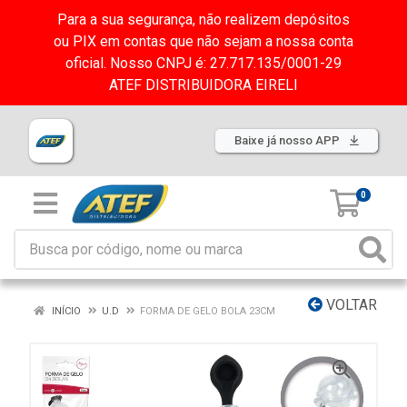
Para a sua segurança, não realizem depósitos
ou PIX em contas que não sejam a nossa conta
oficial. Nosso CNPJ é: 27.717.135/0001-29
ATEF DISTRIBUIDORA EIRELI
Baixe já nosso APP
0
VOLTAR
INÍCIO
U.D
FORMA DE GELO BOLA 23CM