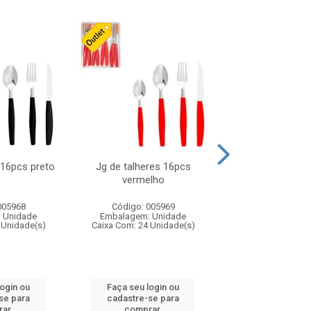
 16pcs preto
Jg de talheres 16pcs
Tapioqueira pl
vermelho
26x11cm,sortida
005968
Código: 005969
Código: 006
 Unidade
Embalagem: Unidade
Embalagem: U
 Unidade(s)
Caixa Com: 24 Unidade(s)
Caixa Com: 24 Un
login ou
Faça seu login ou
Faça seu log
se para
cadastre-se para
cadastre-se 
ar.
comprar.
comprar