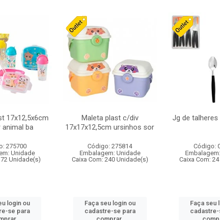
st 17x12,5x6cm
Maleta plast c/div
Jg de talheres
r animal ba
17x17x12,5cm ursinhos sor
o: 275700
Código: 275814
Código: 
em: Unidade
Embalagem: Unidade
Embalagem:
 72 Unidade(s)
Caixa Com: 240 Unidade(s)
Caixa Com: 24
u login ou
Faça seu login ou
Faça seu 
re-se para
cadastre-se para
cadastre-
mprar.
comprar.
compr