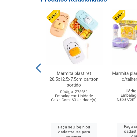
ueira plastico
Marmita plast ret
Marmita pla
,sortida tapioqu
20,5x12,5x7,5cm cartton
c/talhe
sortido
digo: 006452
Códig
Código: 275631
agem: Unidade
Embalag
Embalagem: Unidade
om: 24 Unidade(s)
Caixa Com:
Caixa Com: 60 Unidade(s)
 seu login ou
Faça se
Faça seu login ou
astre-se para
cadast
cadastre-se para
comprar.
co
comprar.