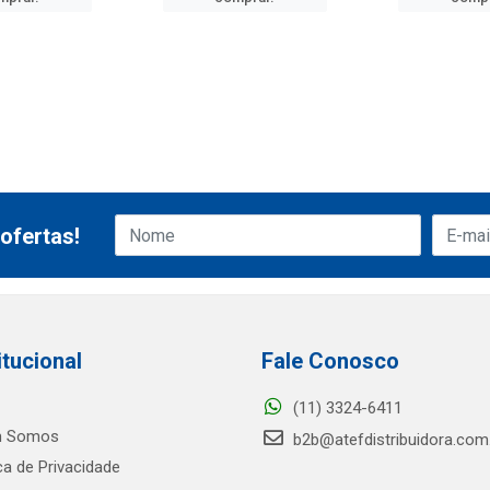
ofertas!
itucional
Fale Conosco
(11) 3324-6411
 Somos
b2b@atefdistribuidora.com
ica de Privacidade