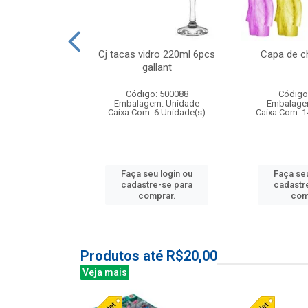
o raso 25,5cm
Cj tacas vidro 220ml 6pcs
Capa de c
e petala
gallant
: 503787
Código: 500088
Código
m: Unidade
Embalagem: Unidade
Embalage
24 Unidade(s)
Caixa Com: 6 Unidade(s)
Caixa Com: 1
u login ou
Faça seu login ou
Faça seu
e-se para
cadastre-se para
cadastr
prar.
comprar.
com
Produtos até R$20,00
Veja mais