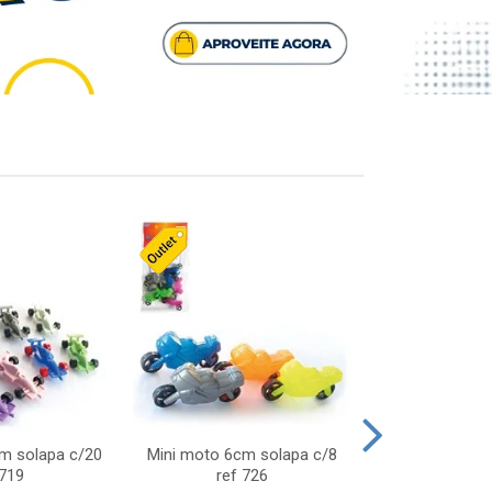
cm solapa c/20
Mini moto 6cm solapa c/8
Giro helice so
 719
ref 726
75