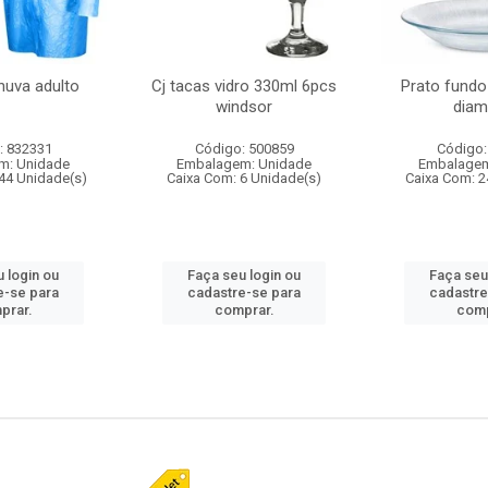
huva adulto
Cj tacas vidro 330ml 6pcs
Prato fundo
windsor
diam
: 832331
Código: 500859
Código:
m: Unidade
Embalagem: Unidade
Embalagem
44 Unidade(s)
Caixa Com: 6 Unidade(s)
Caixa Com: 2
 login ou
Faça seu login ou
Faça seu
e-se para
cadastre-se para
cadastre
prar.
comprar.
comp