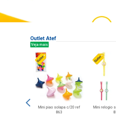
Outlet Atef
Veja mais
last c/div
Mini piao solapa c/20 ref
Mini relogio 
m ursinhos sor
863
8