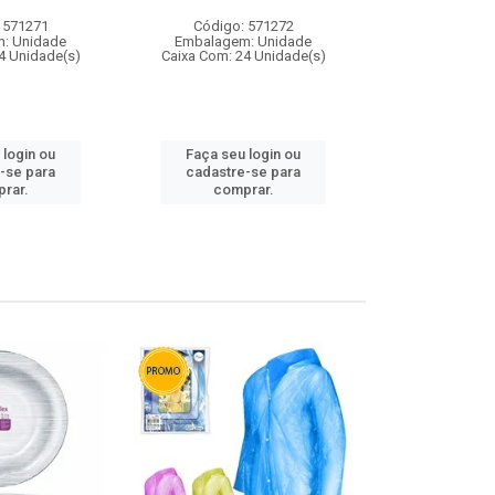
 571271
Código: 571272
Código:
: Unidade
Embalagem: Unidade
Embalagem
4 Unidade(s)
Caixa Com: 24 Unidade(s)
Caixa Com: 4
 login ou
Faça seu login ou
Faça seu 
-se para
cadastre-se para
cadastre
rar.
comprar.
comp