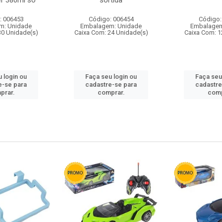
r 380ml so
sortida
: 006453
Código: 006454
Código:
m: Unidade
Embalagem: Unidade
Embalagem
30 Unidade(s)
Caixa Com: 24 Unidade(s)
Caixa Com: 1
 login ou
Faça seu login ou
Faça seu
e-se para
cadastre-se para
cadastre
prar.
comprar.
comp