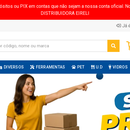
pósitos ou PIX em contas que não sejam a nossa conta oficial.
DISTRIBUIDORA EIRELI
Já é
DIVERSOS
FERRAMENTAS
PET
U.D
VIDROS