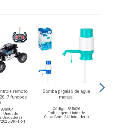
ontrole remoto
Bomba p/galao de agua
Pisca led 100
:20, 7 funcoes
manual
127v 
...
Código: 835626
Código:
 838904
Embalagem: Unidade
Embalagem
: Unidade
Caixa Com: 24 Unidade(s)
Caixa Com: 5
2 Unidade(s)
/2025-BRI-TR-1