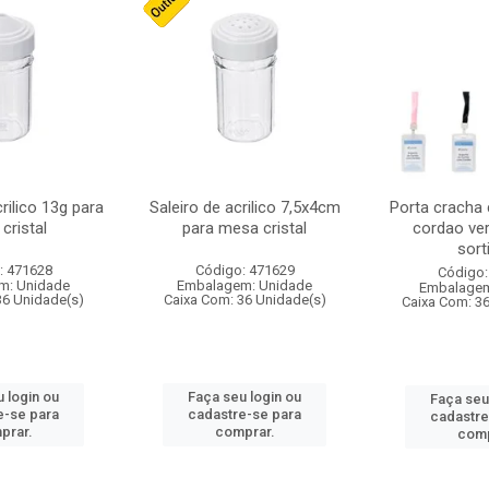
crilico 13g para
Saleiro de acrilico 7,5x4cm
Porta cracha
cristal
para mesa cristal
cordao ver
sort
: 471628
Código: 471629
Código:
m: Unidade
Embalagem: Unidade
Embalagem
36 Unidade(s)
Caixa Com: 36 Unidade(s)
Caixa Com: 3
 login ou
Faça seu login ou
Faça seu
e-se para
cadastre-se para
cadastre
prar.
comprar.
comp