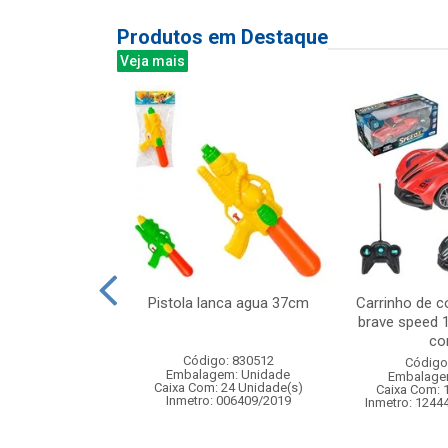
Produtos em Destaque
Veja mais
cao pekenekas
Pistola lanca agua 37cm
Carrinho de c
s 16cm ref 880
brave speed 1
com
: 770880
Código: 830512
Código
m: Unidade
Embalagem: Unidade
Embalage
12 Unidade(s)
Caixa Com: 24 Unidade(s)
Caixa Com: 
167300/2002
Inmetro: 006409/2019
Inmetro: 1244