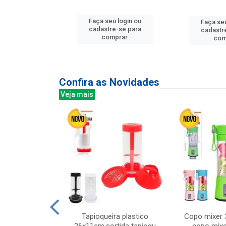
u login ou
Faça seu login ou
Faça seu
e-se para
cadastre-se para
cadastr
prar.
comprar.
com
Confira as Novidades
Veja mais
mesa cer 18cm
Tapioqueira plastico
Copo mixer 