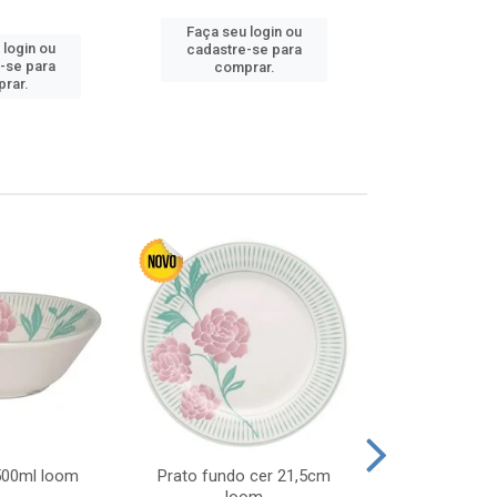
Faça seu login ou
Faça seu 
 login ou
cadastre-se para
cadastre
-se para
comprar.
comp
rar.
 500ml loom
Prato fundo cer 21,5cm
Prato raso c