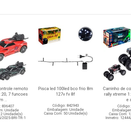
ontrole remoto
Pisca led 100led bco frio 8m
Carrinho de c
:20, 7 funcoes
127v fv 8f
rally xtreme 1
 ...
e d
Código: 842943
: 836407
Código:
Embalagem: Unidade
m: Unidade
Embalagem
Caixa Com: 50 Unidade(s)
12 Unidade(s)
Caixa Com: 1
4/2025-BRI-TR-1
Inmetro: 12444