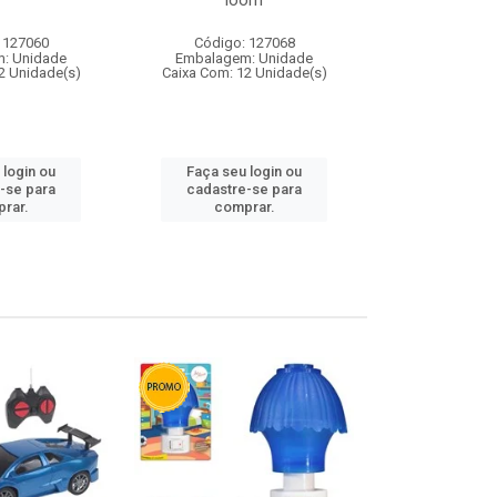
loom
 127060
Código: 127068
Código:
: Unidade
Embalagem: Unidade
Embalagem
2 Unidade(s)
Caixa Com: 12 Unidade(s)
Caixa Com: 1
 login ou
Faça seu login ou
Faça seu 
-se para
cadastre-se para
cadastre
rar.
comprar.
comp