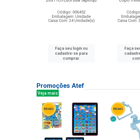
irios
26x11cm,sortida tapioqu
copo mixe
: 135177
Código: 006452
Código
m: Unidade
Embalagem: Unidade
Embalage
12 Unidade(s)
Caixa Com: 24 Unidade(s)
Caixa Com: 
u login ou
Faça seu login ou
Faça seu
e-se para
cadastre-se para
cadastr
prar.
comprar.
com
Promoções Atef
Veja mais