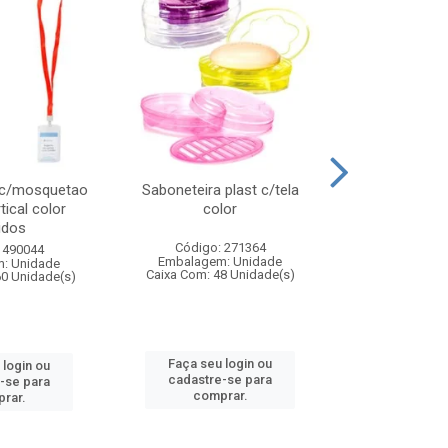
 c/mosquetao
Saboneteira plast c/tela
Prato plas
tical color
color
colo
idos
Código: 271364
Código:
 490044
Embalagem: Unidade
Embalagem
: Unidade
Caixa Com: 48 Unidade(s)
Caixa Com: 4
60 Unidade(s)
Faça seu login ou
Faça seu 
 login ou
cadastre-se para
cadastre
-se para
comprar.
comp
rar.