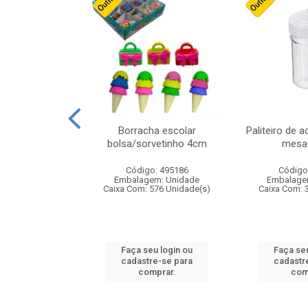
stico n.4 12cm
Borracha escolar
Paliteiro de a
bolsa/sorvetinho 4cm
mesa 
: 940550
Código: 495186
Código
m: Unidade
Embalagem: Unidade
Embalage
24 Unidade(s)
Caixa Com: 576 Unidade(s)
Caixa Com: 
u login ou
Faça seu login ou
Faça seu
e-se para
cadastre-se para
cadastr
prar.
comprar.
com