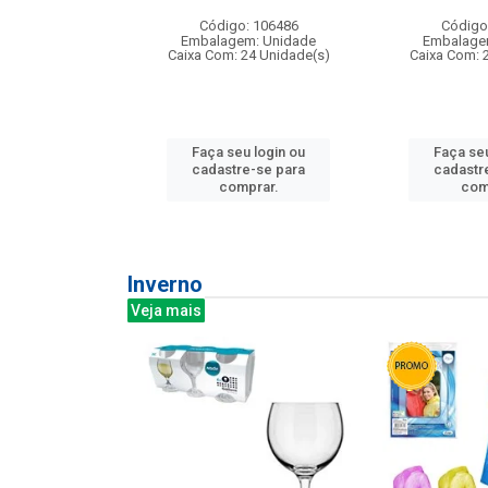
: 275814
Código: 106486
Código
m: Unidade
Embalagem: Unidade
Embalage
240 Unidade(s)
Caixa Com: 24 Unidade(s)
Caixa Com: 
u login ou
Faça seu login ou
Faça seu
e-se para
cadastre-se para
cadastr
prar.
comprar.
com
Inverno
Veja mais