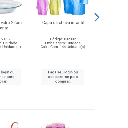
 vidro 22cm
Capa de chuva infantil
Jg prato fun
ante
diam
 501323
Código: 832332
Código:
: Unidade
Embalagem: Unidade
Embalagem
4 Unidade(s)
Caixa Com: 144 Unidade(s)
Caixa Com: 6
 login ou
Faça seu login ou
Faça seu 
-se para
cadastre-se para
cadastre
rar.
comprar.
comp