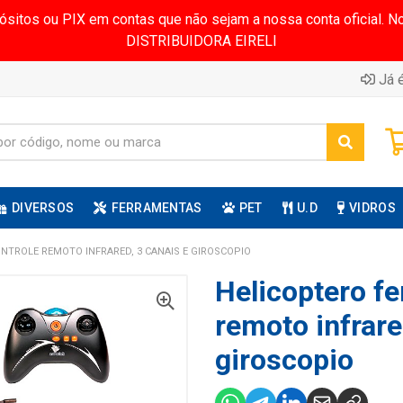
pósitos ou PIX em contas que não sejam a nossa conta oficial.
DISTRIBUIDORA EIRELI
Já é
DIVERSOS
FERRAMENTAS
PET
U.D
VIDROS
ONTROLE REMOTO INFRARED, 3 CANAIS E GIROSCOPIO
Helicoptero fe
remoto infrare
giroscopio