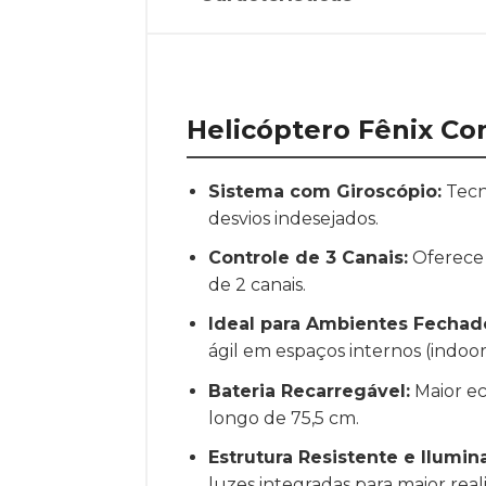
Helicóptero Fênix Co
Sistema com Giroscópio:
Tecn
desvios indesejados.
Controle de 3 Canais:
Oferece 
de 2 canais.
Ideal para Ambientes Fechad
ágil em espaços internos (indoor
Bateria Recarregável:
Maior ec
longo de 75,5 cm.
Estrutura Resistente e Ilumin
luzes integradas para maior real