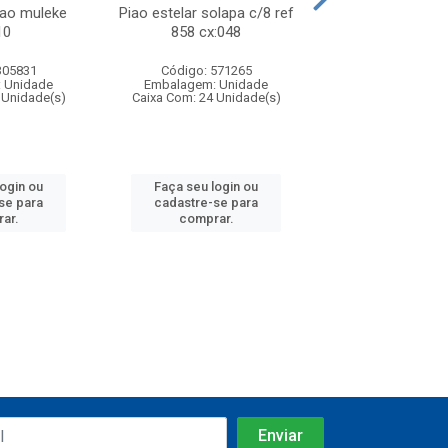
lao muleke
Piao estelar solapa c/8 ref
Carrinho f1 5c
10
858 cx:048
c/20 ref 719 
305831
Código: 571265
Código: 571
 Unidade
Embalagem: Unidade
Embalagem: U
 Unidade(s)
Caixa Com: 24 Unidade(s)
Caixa Com: 24 Un
login ou
Faça seu login ou
Faça seu log
se para
cadastre-se para
cadastre-se 
ar.
comprar.
comprar