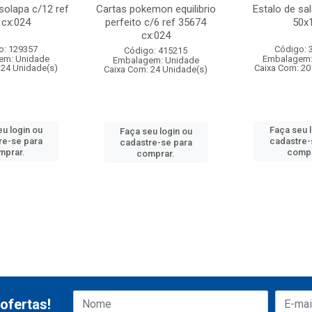
 solapa c/12 ref
Cartas pokemon equilibrio
Estalo de sa
 cx:024
perfeito c/6 ref 35674
50x
cx:024
o: 129357
Código: 
Código: 415215
em: Unidade
Embalagem:
Embalagem: Unidade
 24 Unidade(s)
Caixa Com: 20
Caixa Com: 24 Unidade(s)
u login ou
Faça seu 
Faça seu login ou
re-se para
cadastre-
cadastre-se para
mprar.
compr
comprar.
ofertas!