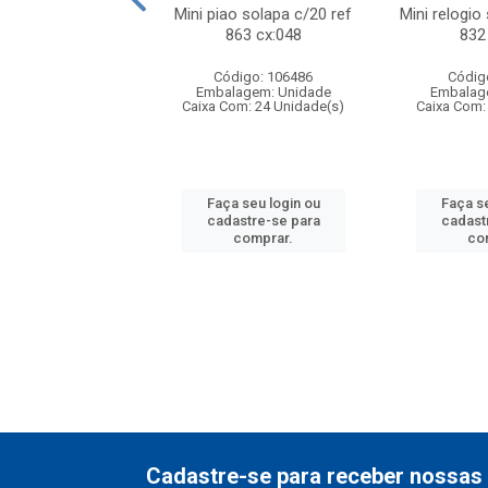
o f1 5cm solapa
Mini piao solapa c/20 ref
Mini relogio
ref 719 cx:048
863 cx:048
832
digo: 571271
Código: 106486
Códig
agem: Unidade
Embalagem: Unidade
Embalag
om: 24 Unidade(s)
Caixa Com: 24 Unidade(s)
Caixa Com:
 seu login ou
Faça seu login ou
Faça se
astre-se para
cadastre-se para
cadast
comprar.
comprar.
co
Cadastre-se para receber nossas 