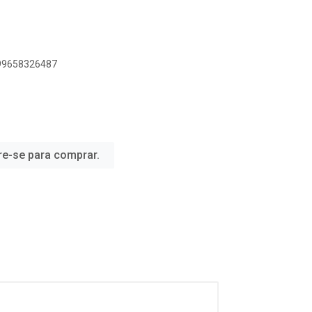
899658326487
re-se para comprar.