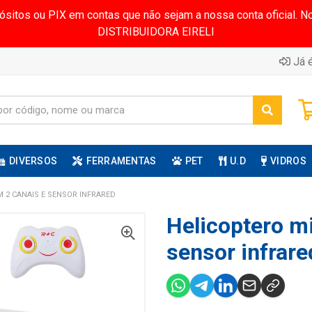
pósitos ou PIX em contas que não sejam a nossa conta oficial.
DISTRIBUIDORA EIRELI
Já é
DIVERSOS
FERRAMENTAS
PET
U.D
VIDROS
M 2 CANAIS E SENSOR INFRARED
Helicoptero mi
sensor infrare