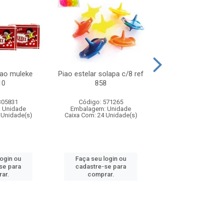
lao muleke
Piao estelar solapa c/8 ref
Carrinho f1 5c
10
858
c/20 ref 
305831
Código: 571265
Código: 571
 Unidade
Embalagem: Unidade
Embalagem: U
 Unidade(s)
Caixa Com: 24 Unidade(s)
Caixa Com: 24 Un
login ou
Faça seu login ou
Faça seu log
se para
cadastre-se para
cadastre-se 
ar.
comprar.
comprar