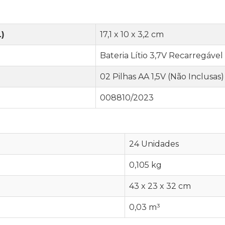
)
17,1 x 10 x 3,2 cm
Bateria Lítio 3,7V Recarregável 
02 Pilhas AA 1,5V (Não Inclusas)
008810/2023
24 Unidades
0,105 kg
43 x 23 x 32 cm
0,03 m³