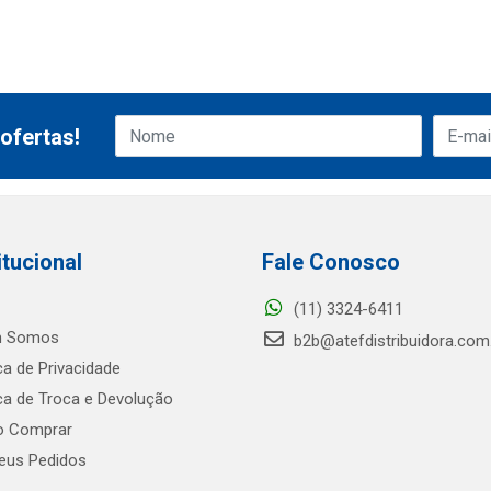
ofertas!
itucional
Fale Conosco
(11) 3324-6411
 Somos
b2b@atefdistribuidora.com
ica de Privacidade
ica de Troca e Devolução
 Comprar
us Pedidos