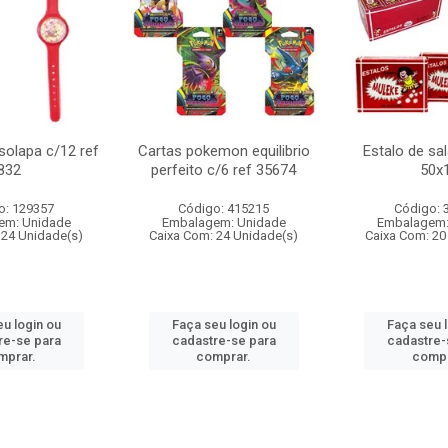
 solapa c/12 ref
Cartas pokemon equilibrio
Estalo de sa
832
perfeito c/6 ref 35674
50x
o: 129357
Código: 415215
Código: 
em: Unidade
Embalagem: Unidade
Embalagem:
 24 Unidade(s)
Caixa Com: 24 Unidade(s)
Caixa Com: 20
u login ou
Faça seu login ou
Faça seu 
re-se para
cadastre-se para
cadastre-
mprar.
comprar.
compr