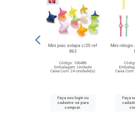
o f1 5cm solapa
Mini piao solapa c/20 ref
Mini relogio
20 ref 719
863
digo: 571271
Código: 106486
Códig
agem: Unidade
Embalagem: Unidade
Embalag
om: 24 Unidade(s)
Caixa Com: 24 Unidade(s)
Caixa Com:
 seu login ou
Faça seu login ou
Faça se
astre-se para
cadastre-se para
cadast
comprar.
comprar.
co