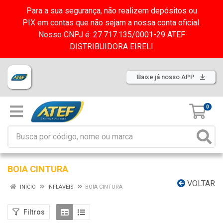
Para a sua segurança, não realizem depósitos ou
PIX em contas que não sejam a nossa conta oficial.
Nosso CNPJ é: 27.717.135/0001-29 ATEF
DISTRIBUIDORA EIRELI
Baixe já nosso APP
0
BOIA CINTURA
VOLTAR
INÍCIO
INFLAVEIS
BOIA CINTURA
Filtros