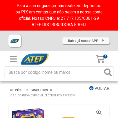
Para a sua segurança, não realizem depósitos
ou PIX em contas que não sejam a nossa conta
oficial. Nosso CNPJ é: 27.717.135/0001-29
ATEF DISTRIBUIDORA EIRELI
Baixe já nosso APP
0
VOLTAR
INÍCIO
BRINQUEDOS
JOGO CORRIDA ESPACIAL ELETRONICO 19X15CM