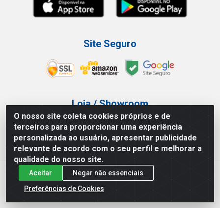
Site Seguro
Loja / Showroom
O nosso site coleta cookies próprios e de
Tel.: (11) 3227-0546
terceiros para proporcionar uma experiência
Av Vautier, 587/597 - Pari - São Paulo/SP
personalizada ao usuário, apresentar publicidade
relevante de acordo com o seu perfil e melhorar a
qualidade do nosso site.
Aceitar
Negar não essenciais
Atef Distribuidora LTDA - Av. Vautier, 585/597 - Pari - São
Paulo/SP - CEP 03.032-000 - CNPJ 27.717.135/0001-29
Preferências de Cookies