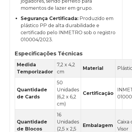
jogadores, sendo perfeito para
momentos de lazer em grupo.
Segurança Certificada:
Produzido em
plástico PP de alta durabilidade e
certificado pelo INMETRO sob o registro
010004/2023.
Especificações Técnicas
Medida
7,2 x 4,2
Material
Plásti
Temporizador
cm
50
Quantidade
Unidades
INME
Certificação
de Cards
(6,2 x 6,2
01000
cm)
16
Quantidade
Unidades
Caixa
Embalagem
de Blocos
(2,5 x 2,5
Visor