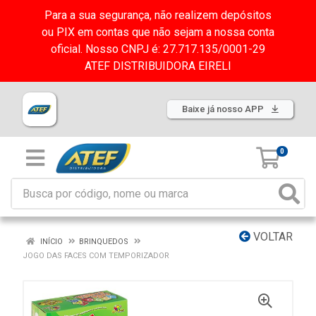
Para a sua segurança, não realizem depósitos
ou PIX em contas que não sejam a nossa conta
oficial. Nosso CNPJ é: 27.717.135/0001-29
ATEF DISTRIBUIDORA EIRELI
Baixe já nosso APP
0
VOLTAR
INÍCIO
BRINQUEDOS
JOGO DAS FACES COM TEMPORIZADOR