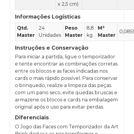
x 2,5 cm)
Informações Logísticas
Qtd.
24
Peso
8,8
M³
0,085
Master
Unidades
Master
kg
Master
Instruções e Conservação
Para iniciar a partida, ligue o temporizador
e tente encontrar as combinações corretas
entre os blocos e as faces indicadas nos
cards o mais rápido possível. Para conservar
o brinquedo, realize a limpeza das peças
com um pano seco, evite quedas bruscas e
armazene os blocos e cards na embalagem
original após o uso para evitar perdas.
Diferenciais
O Jogo das Faces com Temporizador da Art
Brink destaca-se por transformar o