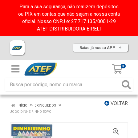
Para a sua segurança, não realizem depósitos
ou PIX em contas que não sejam a nossa conta
oficial. Nosso CNPJ é: 27.717.135/0001-29
ATEF DISTRIBUIDORA EIRELI
Baixe já nosso APP
0
VOLTAR
INÍCIO
BRINQUEDOS
JOGO DINHEIRINHO 50PC