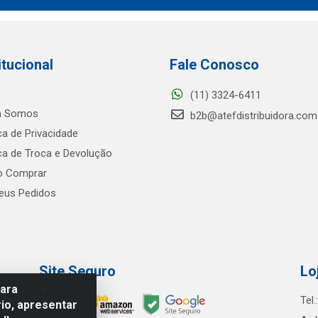
itucional
Fale Conosco
(11) 3324-6411
 Somos
b2b@atefdistribuidora.com
ica de Privacidade
ica de Troca e Devolução
 Comprar
us Pedidos
Site Seguro
Lo
para
Tel
io, apresentar