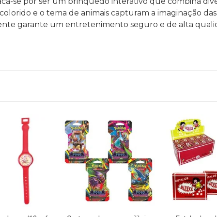
ca-se por ser um brinquedo interativo que combina di
 colorido e o tema de animais capturam a imaginação das
ente garante um entretenimento seguro e de alta quali