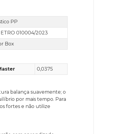
stico PP
ETRO 010004/2023
or Box
Master
0,0375
tura balança suavemente; o
líbrio por mais tempo. Para
fortes e não utilize