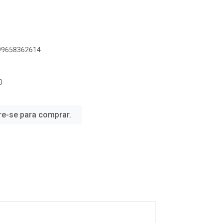
899658362614
0
re-se para comprar.