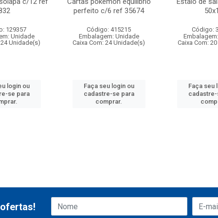
 solapa c/12 ref
Cartas pokemon equilibrio
Estalo de sa
832
perfeito c/6 ref 35674
50x
o: 129357
Código: 415215
Código: 
em: Unidade
Embalagem: Unidade
Embalagem:
 24 Unidade(s)
Caixa Com: 24 Unidade(s)
Caixa Com: 20
u login ou
Faça seu login ou
Faça seu 
re-se para
cadastre-se para
cadastre-
mprar.
comprar.
compr
ofertas!