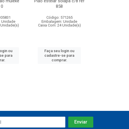
lao muleke
Piao estelar solapa c/8 ref
Carrinho f1 5c
10
858
c/20 ref 
305831
Código: 571265
Código: 571
 Unidade
Embalagem: Unidade
Embalagem: U
 Unidade(s)
Caixa Com: 24 Unidade(s)
Caixa Com: 24 Un
login ou
Faça seu login ou
Faça seu log
se para
cadastre-se para
cadastre-se 
ar.
comprar.
comprar