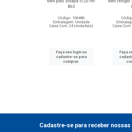
o f1 5cm solapa
Mini piao solapa c/20 ref
Mini relogio
20 ref 719
863
digo: 571271
Código: 106486
Códig
agem: Unidade
Embalagem: Unidade
Embalag
om: 24 Unidade(s)
Caixa Com: 24 Unidade(s)
Caixa Com:
 seu login ou
Faça seu login ou
Faça se
astre-se para
cadastre-se para
cadast
comprar.
comprar.
co
Cadastre-se para receber nossas 