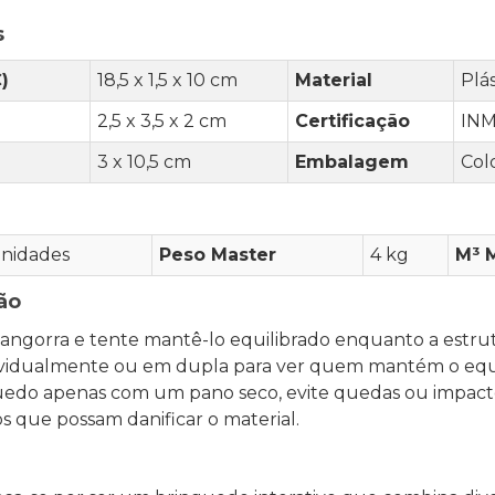
s
)
18,5 x 1,5 x 10 cm
Material
Plá
2,5 x 3,5 x 2 cm
Certificação
INM
3 x 10,5 cm
Embalagem
Col
nidades
Peso Master
4 kg
M³ 
ão
angorra e tente mantê-lo equilibrado enquanto a estru
dividualmente ou em dupla para ver quem mantém o equi
edo apenas com um pano seco, evite quedas ou impactos 
s que possam danificar o material.