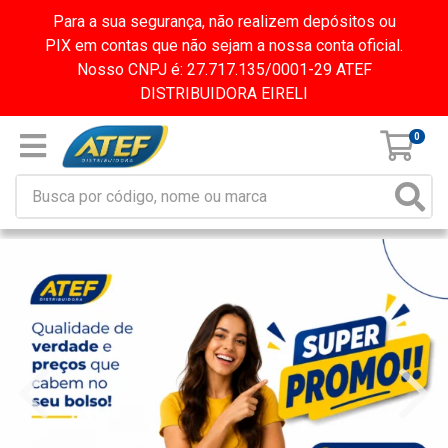
Para a sua segurança, não realizem depósitos ou
PIX em contas que não sejam a nossa conta oficial.
Nosso CNPJ é: 27.717.135/0001-29 ATEF
DISTRIBUIDORA EIRELI
0