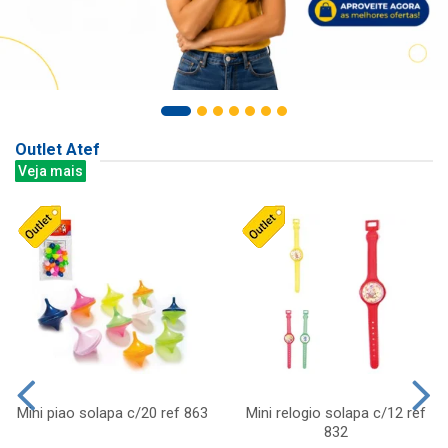
Outlet Atef
Veja mais
Mini piao solapa c/20 ref 863
Mini relogio solapa c/12 ref
832