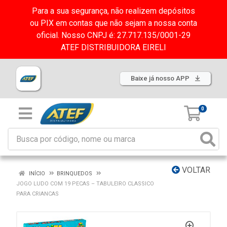
Para a sua segurança, não realizem depósitos
ou PIX em contas que não sejam a nossa conta
oficial. Nosso CNPJ é: 27.717.135/0001-29
ATEF DISTRIBUIDORA EIRELI
Baixe já nosso APP
0
VOLTAR
INÍCIO
BRINQUEDOS
JOGO LUDO COM 19 PECAS – TABULEIRO CLASSICO
PARA CRIANCAS