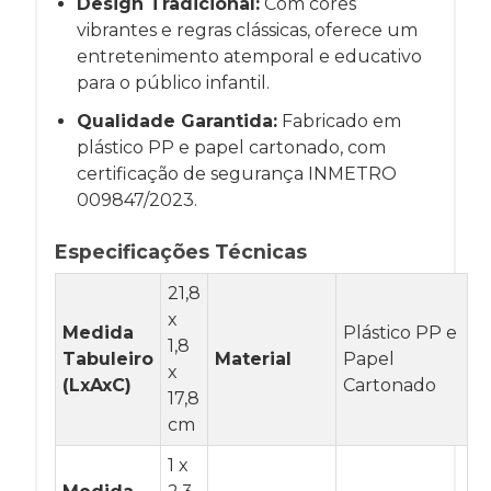
Design Tradicional:
Com cores
vibrantes e regras clássicas, oferece um
entretenimento atemporal e educativo
para o público infantil.
Qualidade Garantida:
Fabricado em
plástico PP e papel cartonado, com
certificação de segurança INMETRO
009847/2023.
Especificações Técnicas
21,8
x
Medida
Plástico PP e
1,8
Tabuleiro
Material
Papel
x
(LxAxC)
Cartonado
17,8
cm
1 x