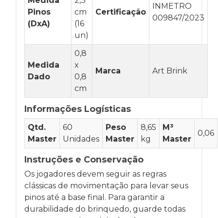
Medida
2,3
INMETRO
Pinos
cm
Certificação
009847/2023
(DxA)
(16
un)
0,8
Medida
x
Marca
Art Brink
Dado
0,8
cm
Informações Logísticas
Qtd.
60
Peso
8,65
M³
0,06
Master
Unidades
Master
kg
Master
Instruções e Conservação
Os jogadores devem seguir as regras
clássicas de movimentação para levar seus
pinos até a base final. Para garantir a
durabilidade do brinquedo, guarde todas