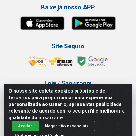
Baixe já nosso APP
Site Seguro
Loja / Showroom
O nosso site coleta cookies próprios e de
Tel.: (11) 3227-0546
terceiros para proporcionar uma experiência
Av Vautier, 587/597 - Pari - São Paulo/SP
personalizada ao usuário, apresentar publicidade
relevante de acordo com o seu perfil e melhorar a
qualidade do nosso site.
Aceitar
Negar não essenciais
Atef Distribuidora LTDA - Av. Vautier, 585/597 - Pari - São
Paulo/SP - CEP 03.032-000 - CNPJ 27.717.135/0001-29
Preferências de Cookies