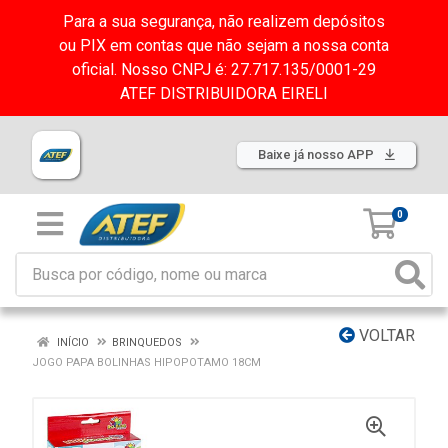
Para a sua segurança, não realizem depósitos
ou PIX em contas que não sejam a nossa conta
oficial. Nosso CNPJ é: 27.717.135/0001-29
ATEF DISTRIBUIDORA EIRELI
Baixe já nosso APP
0
VOLTAR
INÍCIO
BRINQUEDOS
JOGO PAPA BOLINHAS HIPOPOTAMO 18CM