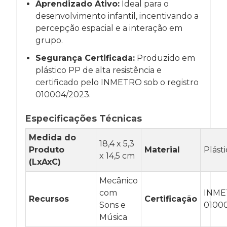
Aprendizado Ativo:
Ideal para o
desenvolvimento infantil, incentivando a
percepção espacial e a interação em
grupo.
Segurança Certificada:
Produzido em
plástico PP de alta resistência e
certificado pelo INMETRO sob o registro
010004/2023.
Especificações Técnicas
Medida do
18,4 x 5,3
Produto
Material
Plást
x 14,5 cm
(LxAxC)
Mecânico
com
INM
Recursos
Certificação
Sons e
0100
Música