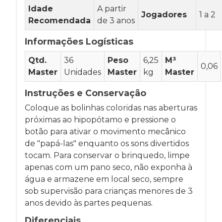
Idade
A partir
Jogadores
1 a 2
Recomendada
de 3 anos
Informações Logísticas
Qtd.
36
Peso
6,25
M³
0,06
Master
Unidades
Master
kg
Master
Instruções e Conservação
Coloque as bolinhas coloridas nas aberturas
próximas ao hipopótamo e pressione o
botão para ativar o movimento mecânico
de "papá-las" enquanto os sons divertidos
tocam. Para conservar o brinquedo, limpe
apenas com um pano seco, não exponha à
água e armazene em local seco, sempre
sob supervisão para crianças menores de 3
anos devido às partes pequenas.
Diferenciais