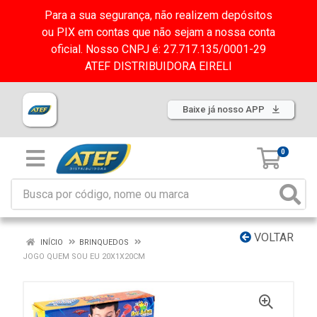
Para a sua segurança, não realizem depósitos
ou PIX em contas que não sejam a nossa conta
oficial. Nosso CNPJ é: 27.717.135/0001-29
ATEF DISTRIBUIDORA EIRELI
Baixe já nosso APP
0
VOLTAR
INÍCIO
BRINQUEDOS
JOGO QUEM SOU EU 20X1X20CM